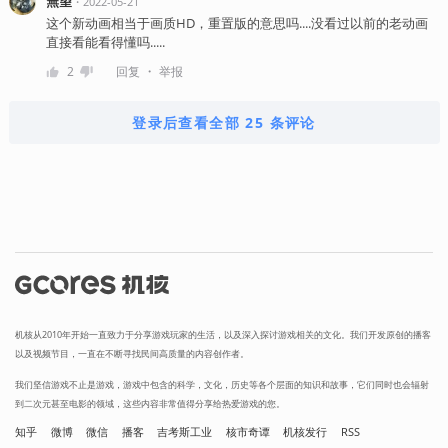
無望
・
2022-05-21
这个新动画相当于画质HD，重置版的意思吗....没看过以前的老动画
直接看能看得懂吗.....
・
2
回复
举报
登录后查看全部 25 条评论
机核从2010年开始一直致力于分享游戏玩家的生活，以及深入探讨游戏相关的文化。我们开发原创的播客
以及视频节目，一直在不断寻找民间高质量的内容创作者。
我们坚信游戏不止是游戏，游戏中包含的科学，文化，历史等各个层面的知识和故事，它们同时也会辐射
到二次元甚至电影的领域，这些内容非常值得分享给热爱游戏的您。
知乎
微博
微信
播客
吉考斯工业
核市奇谭
机核发行
RSS