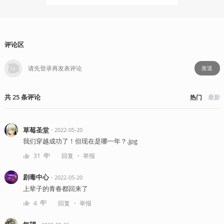
评论区
发送
共
25
条
评论
热门
最新
草莓圣堂
・
2022-05-20
我们穿越成功了！但现在是哪一年？.jpg
・
31
回复
举报
剧毒中心
・
2022-05-20
上辈子的青春都回来了
・
4
回复
举报