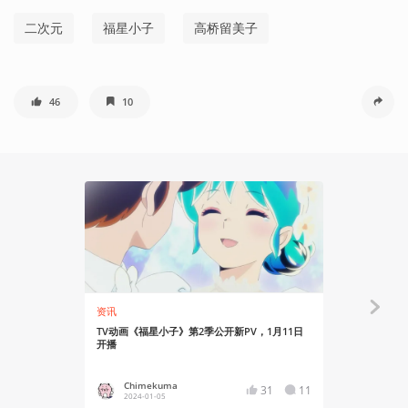
二次元
福星小子
高桥留美子
46
10
资讯
资讯
TV动画《福星小子》第2季公开新PV，1月11日
TV动画《福
开播
Chimekuma
Chime
31
11
2024-01-05
2023-08