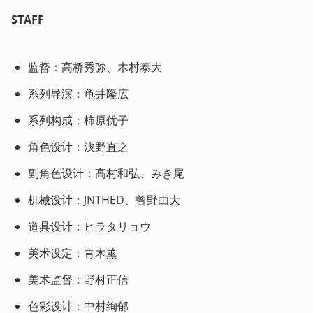
STAFF
监督：高桥秀弥、木村泰大
系列导演：龟井隆広
系列构成：柿原优子
角色设计：浅野直之
副角色设计：高村和弘、みき尾
机械设计：JNTHED、曾野由大
道具设计：ヒラタリョウ
美术设定：青木薰
美术监督：野村正信
色彩设计：中村绚郁