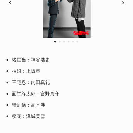
1
2
3
4
5
6
诸星当：神谷浩史
拉姆：上坂堇
三宅忍：内田真礼
面堂终太郎：宫野真守
错乱僧：高木涉
樱花：泽城美雪