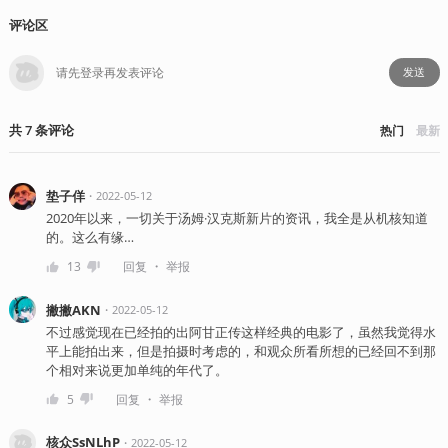
评论区
发送
共
7
条
评论
热门
最新
垫子佯
・
2022-05-12
2020年以来，一切关于汤姆·汉克斯新片的资讯，我全是从机核知道
的。这么有缘…
・
13
回复
举报
撇撇AKN
・
2022-05-12
不过感觉现在已经拍的出阿甘正传这样经典的电影了，虽然我觉得水
平上能拍出来，但是拍摄时考虑的，和观众所看所想的已经回不到那
个相对来说更加单纯的年代了。
・
5
回复
举报
核众SsNLhP
・
2022-05-12