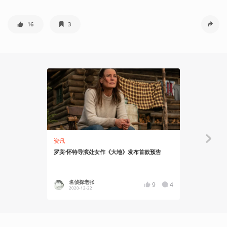
16
3
资讯
资讯
罗宾·怀特导演处女作《大地》发布首款预告
汤姆·汉克斯
闻》发布正
名侦探老张
名侦探
9
4
2020-12-22
2020-10