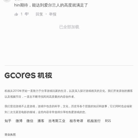
hin期待，能达到爱尔兰人的高度就满足了
・
1
回复
举报
已全部加载
机核从2010年开始一直致力于分享游戏玩家的生活，以及深入探讨游戏相关的文化。我们开发原创的播客
以及视频节目，一直在不断寻找民间高质量的内容创作者。
我们坚信游戏不止是游戏，游戏中包含的科学，文化，历史等各个层面的知识和故事，它们同时也会辐射
到二次元甚至电影的领域，这些内容非常值得分享给热爱游戏的您。
知乎
微博
微信
播客
吉考斯工业
核市奇谭
机核发行
RSS
营业执照