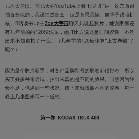
儿不太习惯。前几天在YouTube上看“过片儿”讲，这东西跟
抽盲盒似的，我没抽过盲盒，但是意思我懂。前阵子跟咱机
核、B站读书up主
Zoe大宇宙
聊天儿说起胶片，她说家里还
有几年前拍的120没洗呢，她打比方说这是时间胶囊，不洗
出来不知道拍了什么。（几年前的120应该算“上古卷轴”了
吧？）
因为是个胶片新手，对各种品牌型号的胶卷都很好奇，所以
买了好多种来尝试，拍出来真的是不同的效果。当然因为经
验不足，也遇到一些状况。接下来就按照不同的胶卷，每一
卷上几张图来写一下感想。
第一卷  KODAK TRI-X 400