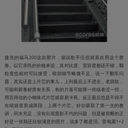
捷克的福马200这款胶片，据说歌手伍佰就喜欢用这个胶
卷。以它亲民的价格来说，其对比度、宽容度都还不错，颗
粒度也相对可以接受，暗部细节略微不足。说一下翻车问
题，其实还是上片芯的事儿，上到最后上不进去，老脱轨，
可能和胶卷材质有关系，有的片基可能厚一些或者涩一些，
用百得信的小钢珠式片芯就容易卡死。反正最后也是不得不
在暗袋里剪成两段，上两个片芯。好在吸取了第一次的教
训，药水充足，没有出现显影不均的问题，但是被剪断的正
好是一张我还比较满意的照片，说多了都是泪。雷电露1+2