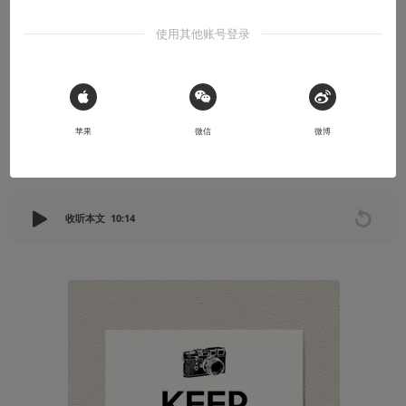
视觉动物
使用其他账号登录
摄影分享丨初探胶片的三个月小结
记录一下入坑胶片三个月以来用过的各种卷
 Sign in with Apple
2022-04-09
Hyposki
苹果
微信
微博
本文系用户投稿，不代表机核网观点
收听本文
10:14