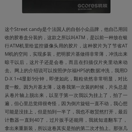
这个Street candy是个法国人的自创小众品牌，他自己用回
收的胶卷盒分装的，这款之所以叫ATM，是以前一种放在银
行ATM机里给监控摄像头用的胶片，这种胶片为了节省AT
M机的空间，实现多装，把明胶片基做得非常薄，冲洗出来
晾干以后，这片子还是会卷，而且在扫描仪片夹里动来动
去。网上的介绍说可以按照伊尔福HP5的数据冲洗，我用D
D-X 1+4显影9分钟，即便如此，颗粒依然非常明显，对比
度一般。因为片基太薄，这卷我第一次装的时候，片头总是
从卷片轴上脱出来，以至于第一次我以为挂上了，拍了一
遍，但心里总觉得很奇怪，因为倒片旋钮一直不动，我心想
可能是没挂上，但是拍到一半了，我也不敢贸然打开，最后
计数器一直到40了，过片扳手还能用，我就知道翻车了，
拿出来重新装，所以这卷其实是拍的第二次才拍上。那张几