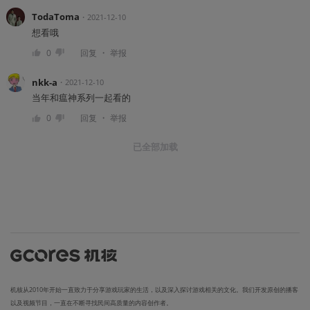
TodaToma
・
2021-12-10
想看哦
・
0
回复
举报
nkk-a
・
2021-12-10
当年和瘟神系列一起看的
・
0
回复
举报
已全部加载
机核从2010年开始一直致力于分享游戏玩家的生活，以及深入探讨游戏相关的文化。我们开发原创的播客
以及视频节目，一直在不断寻找民间高质量的内容创作者。