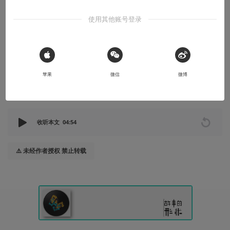
聊天、吃饭然后淘金：日剧《烟霞》安利
使用其他账号登录
《烟霞-Gold Rush》是于2015年7月在wowow台播出的悬疑短剧，
共4集，每集约50分钟
 Sign in with Apple
2021-12-10
Kimo
苹果
微信
微博
本文系用户投稿，不代表机核网观点
收听本文
04:54
⚠️ 未经作者授权 禁止转载