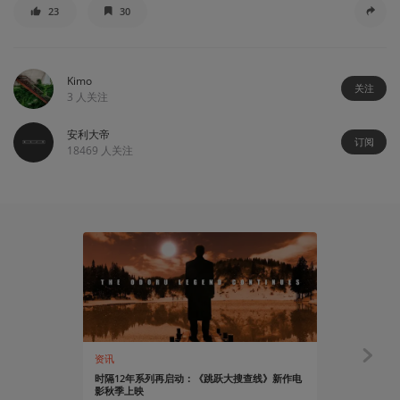
23
30
Kimo
关注
3
人关注
安利大帝
订阅
18469
人关注
资讯
资讯
时隔12年系列再启动：《跳跃大搜查线》新作电
《孤独的美食
影秋季上映
出