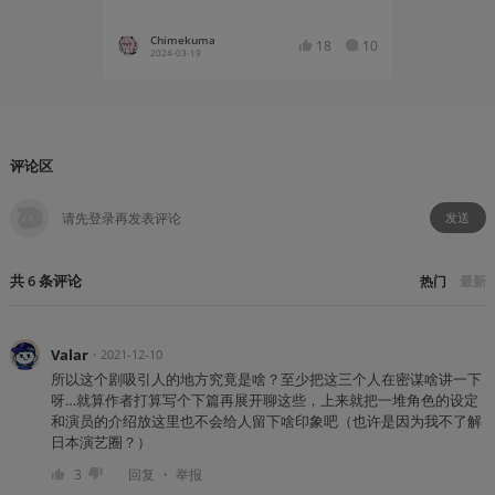
Chimekuma
Chime
18
10
2024-03-19
2023-11
评论区
发送
共
6
条
评论
热门
最新
Valar
・
2021-12-10
所以这个剧吸引人的地方究竟是啥？至少把这三个人在密谋啥讲一下
呀…就算作者打算写个下篇再展开聊这些，上来就把一堆角色的设定
和演员的介绍放这里也不会给人留下啥印象吧（也许是因为我不了解
日本演艺圈？）
・
3
回复
举报