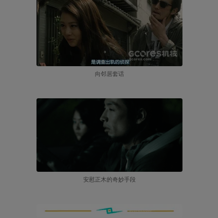
向邻居套话
安慰正木的奇妙手段