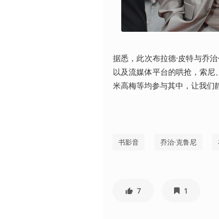
据悉，此次布拉德·皮特与乔
以及流媒体平台的哄抢，索尼、狮门、
米高梅等均参与其中，让我们
书影音
乔治·克鲁尼
7
1