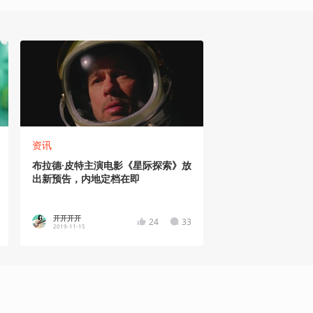
资讯
布拉德·皮特主演电影《星际探索》放
出新预告，内地定档在即
开开开开
24
33
2019-11-15