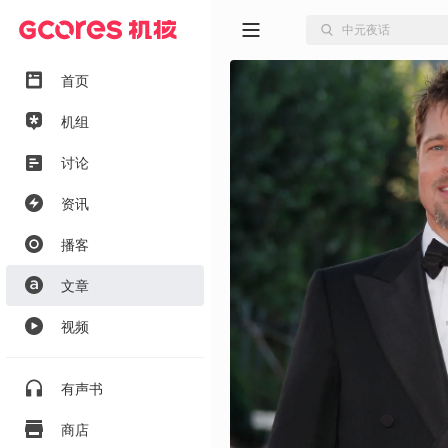
首页
机组
讨论
资讯
播客
文章
视频
有声书
商店