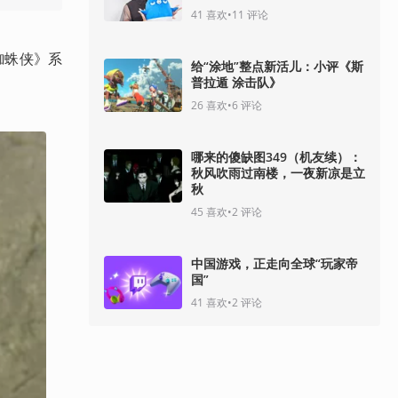
41
喜欢
•
11
评论
蜘蛛侠》系
给“涂地”整点新活儿：小评《斯
普拉遁 涂击队》
26
喜欢
•
6
评论
哪来的傻缺图349（机友续）：
秋风吹雨过南楼，一夜新凉是立
秋
45
喜欢
•
2
评论
中国游戏，正走向全球“玩家帝
国”
41
喜欢
•
2
评论