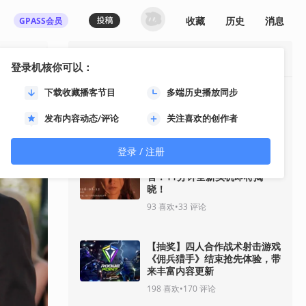
收藏
历史
消息
GPASS会员
最热资讯
登录机核你可以：
下载收藏播客节目
多端历史播放同步
《GTA6》“分量十足的一瞥”预
告将于8月28日推出
发布内容动态/评论
关注喜欢的创作者
35
喜欢
•
30
评论
登录 / 注册
《影之刃零》8月12日开启预
售！11分钟全新实机即将揭
晓！
93
喜欢
•
33
评论
【抽奖】四人合作战术射击游戏
《佣兵猎手》结束抢先体验，带
来丰富内容更新
198
喜欢
•
170
评论