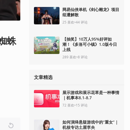
网易仙侠单机《剑心雕龙》项目
组遭解散
25
喜欢
•
44
评论
蜘蛛
【抽奖】10万人95%好评如
潮！《多洛可小镇》1.0版今日
上线
289
喜欢
•
8
评论
文章精选
展示游戏和展示花草是一种事情
｜机事本8.1-8.7
72
喜欢
•
15
评论
如何演绎悬疑游戏中的“重女”｜
机核专访土屋李央