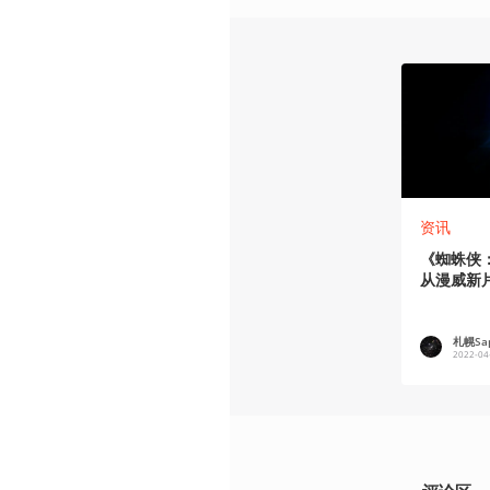
资讯
《蜘蛛侠
从漫威新
札幌Sap
2022-04