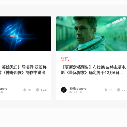
资讯
：英雄无归》导演乔·沃茨将
【更新定档预告】布拉德·皮特主演电
片《神奇四侠》制作中退出
影《星际探索》确定将于12月6日登
陆内地院线
poro
札幌Sapporo
38
174
23
22
-30
2019-11-19