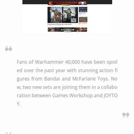
Fans of Warhammer 40,000 have been spoil
ed over the past year with stunning action fi
gures from Bandai and McFarlane Toys. No
w, two new sets are joining them in a collabo
ration between Games Workshop and JOYTO
Y. 