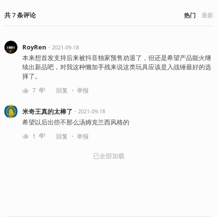
共
7
条
评论
热门
最新
RoyRen
・
2021-09-18
本来想首发支持后来被抖音独家预售劝退了，但还是希望产品能火继
续出新品吧，对我这种懒加手残来说这类玩具应该是入战锤最好的选
择了。
・
7
回复
举报
米奇王真的太棒了
・
2021-09-18
希望以后出些不那么汤姆克兰西风格的
・
1
回复
举报
已全部加载