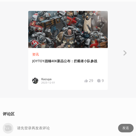
资讯
资讯
JOYTOY战锤40K新品公布：拦截者小队参战
JOYTOY版
彩照公布
Kazuya
Kazuy
29
9
2023-12-01
2021-10
评论区
发送