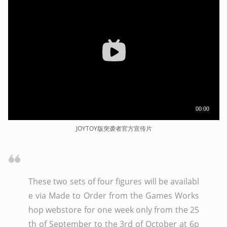
JOYTOY版突袭者官方宣传片
These two sets of four figures will be availabl
e via Made to Order from the Games Works
hop webstore for one week only from the 25
th of September to the 3rd of October at 6p