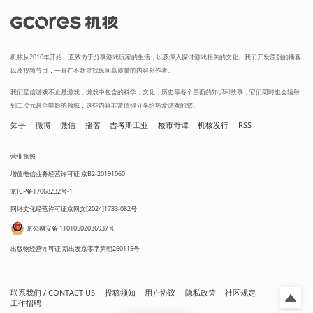
机核从2010年开始一直致力于分享游戏玩家的生活，以及深入探讨游戏相关的文化。我们开发原创的播客
以及视频节目，一直在不断寻找民间高质量的内容创作者。
我们坚信游戏不止是游戏，游戏中包含的科学，文化，历史等各个层面的知识和故事，它们同时也会辐射
到二次元甚至电影的领域，这些内容非常值得分享给热爱游戏的您。
知乎
微博
微信
播客
吉考斯工业
核市奇谭
机核发行
RSS
营业执照
增值电信业务经营许可证 京B2-20191060
京ICP备17068232号-1
网络文化经营许可证京网文[2024]1733-082号
京公网安备 11010502036937号
出版物经营许可证 新出发京零字第朝260115号
联系我们 / CONTACT US
投稿须知
用户协议
隐私政策
社区规定
工作招聘