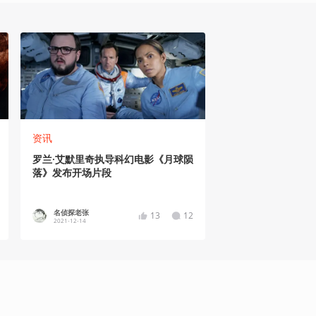
资讯
罗兰·艾默里奇执导科幻电影《月球陨
落》发布开场片段
名侦探老张
13
12
2021-12-14