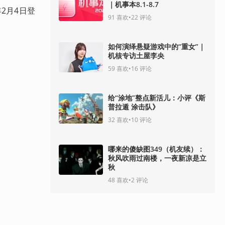
｜机事本8.1-8.7
2月4日登
91
喜欢
•
22
评论
如何演绎悬疑游戏中的“重女”｜
机核专访土屋李央
59
喜欢
•
16
评论
给“涂地”整点新活儿：小评《斯
普拉遁 涂击队》
32
喜欢
•
10
评论
哪来的傻缺图349（机友续）：
秋风吹雨过南楼，一夜新凉是立
秋
48
喜欢
•
2
评论