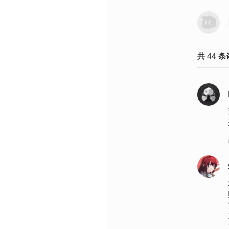
共
44
条