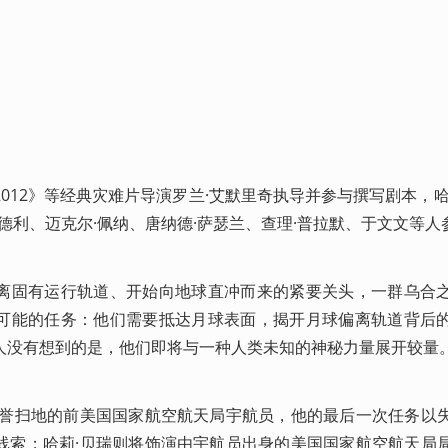
012》等经典灾难片导演罗兰·艾默里奇执导并参与撰写剧本，哈
莱德利、迈克尔·佩纳、唐纳德·萨瑟兰、查理·普拉默、于文文等人
离固有运行轨道、开始向地球直冲而来的紧要关头，一群乌合
可能的任务：他们需要抵达月球表面，揭开月球偏离轨道背后
人没有想到的是，他们即将与一种人类未知的神秘力量展开较量
名誉扫地的前美国国家航空航天局宇航员，他的最后一次任务以
线索；哈莉·贝瑞则将饰演由宇航员出身的美国国家航空航天局