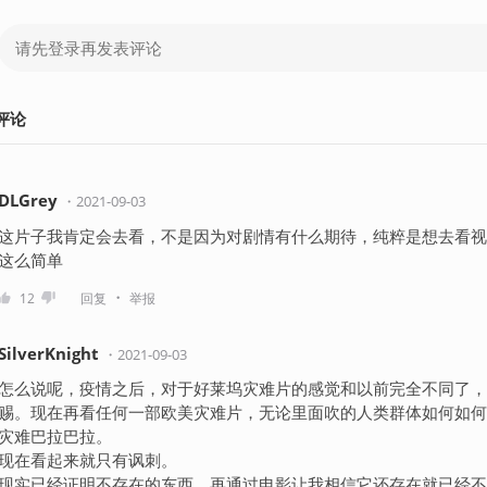
评论
DLGrey
・
2021-09-03
这片子我肯定会去看，不是因为对剧情有什么期待，纯粹是想去看视
这么简单
・
12
回复
举报
SilverKnight
・
2021-09-03
怎么说呢，疫情之后，对于好莱坞灾难片的感觉和以前完全不同了，
赐。现在再看任何一部欧美灾难片，无论里面吹的人类群体如何如何
灾难巴拉巴拉。
现在看起来就只有讽刺。
现实已经证明不存在的东西，再通过电影让我相信它还存在就已经不