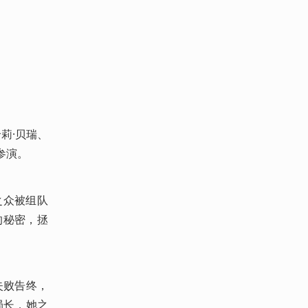
莉·贝瑞、
参演。
之众被组队
的秘密，拯
。
失败告终，
局长，她之