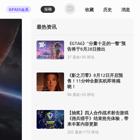
收藏
历史
消息
GPASS会员
最热资讯
《GTA6》“分量十足的一瞥”预
告将于8月28日推出
37
喜欢
•
30
评论
《影之刃零》8月12日开启预
售！11分钟全新实机即将揭
晓！
96
喜欢
•
33
评论
【抽奖】四人合作战术射击游戏
《佣兵猎手》结束抢先体验，带
来丰富内容更新
202
喜欢
•
173
评论