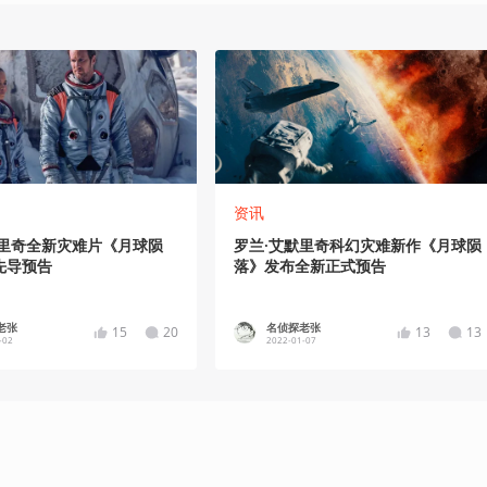
资讯
默里奇全新灾难片《月球陨
罗兰·艾默里奇科幻灾难新作《月球陨
先导预告
落》发布全新正式预告
老张
名侦探老张
15
20
13
13
-02
2022-01-07