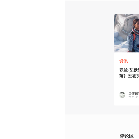
资讯
罗兰·艾
落》发布
名侦探
2021-11
评论区