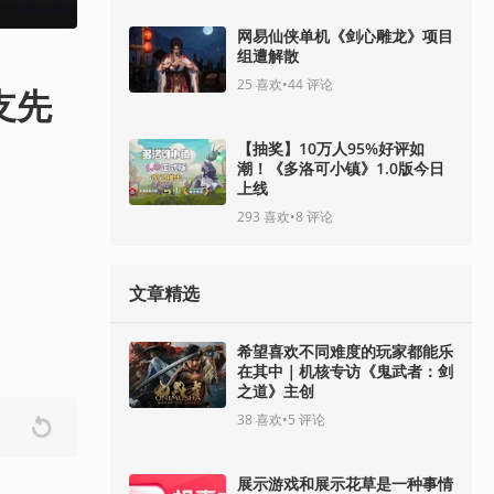
网易仙侠单机《剑心雕龙》项目
组遭解散
25
喜欢
•
44
评论
支先
【抽奖】10万人95%好评如
潮！《多洛可小镇》1.0版今日
上线
293
喜欢
•
8
评论
文章精选
希望喜欢不同难度的玩家都能乐
在其中｜机核专访《鬼武者：剑
之道》主创
38
喜欢
•
5
评论
展示游戏和展示花草是一种事情