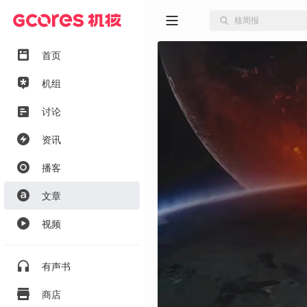
首页
机组
讨论
资讯
播客
文章
视频
有声书
商店