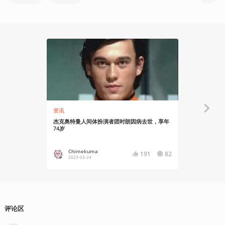
资讯
资讯
杰克奥特曼人间体扮演者团时朗因病去世，享年
是光！《奥特
74岁
Chimekuma
势不可
191
82
2023-03-24
2021-04
评论区