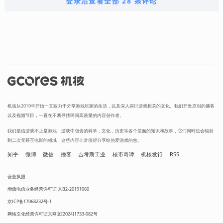
登录后查看全部 28 条评论
机核从2010年开始一直致力于分享游戏玩家的生活，以及深入探讨游戏相关的文化。我们开发原创的播客
以及视频节目，一直在不断寻找民间高质量的内容创作者。
我们坚信游戏不止是游戏，游戏中包含的科学，文化，历史等各个层面的知识和故事，它们同时也会辐射
到二次元甚至电影的领域，这些内容非常值得分享给热爱游戏的您。
知乎
微博
微信
播客
吉考斯工业
核市奇谭
机核发行
RSS
营业执照
增值电信业务经营许可证 京B2-20191060
京ICP备17068232号-1
网络文化经营许可证京网文[2024]1733-082号