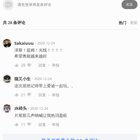
发送
共
28
条
评论
热门
最新
Sakaiuuu
・
2020-12-24
泽斯！提姆！光线！！！！
希望奥能越来越好
・
28
回复
举报
猫又小生
・
2020-12-24
这次居然记得带上爱迪一起玩。。
・
21
回复
举报
zk砖头
・
2020-12-24
片尾那几声呐喊让我热泪盈眶
・
11
回复
举报