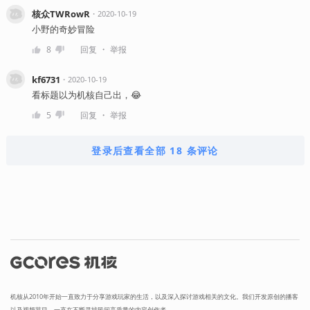
核众TWRowR
・
2020-10-19
小野的奇妙冒险
・
8
回复
举报
kf6731
・
2020-10-19
看标题以为机核自己出，😂
・
5
回复
举报
登录后查看全部 18 条评论
机核从2010年开始一直致力于分享游戏玩家的生活，以及深入探讨游戏相关的文化。我们开发原创的播客
以及视频节目，一直在不断寻找民间高质量的内容创作者。