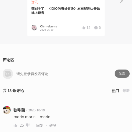
资讯
资讯
该剁手了，《JOJO的奇妙冒险》原画展周边开始
《岸边露伴一
线上贩售
PV公开
Chimekuma
Chime
15
6
2020-06-30
2020-02
评论区
发送
共
18
条
评论
热门
最新
咖啡菌
・
2020-10-19
morin morin~~morin~
・
25
回复
举报