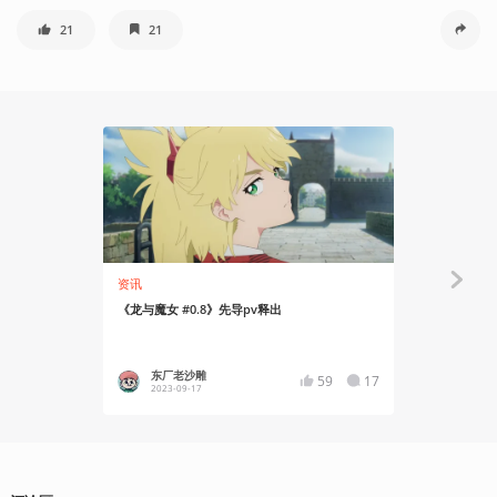
21
21
资讯
资讯
《龙与魔女 #0.8》先导pv释出
剧场版动画《B
东厂老沙雕
大巴车
59
17
2023-09-17
2020-08