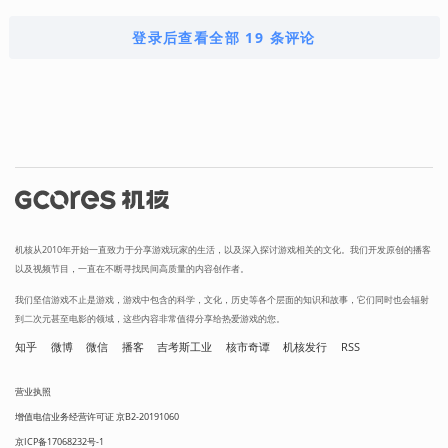
登录后查看全部 19 条评论
机核从2010年开始一直致力于分享游戏玩家的生活，以及深入探讨游戏相关的文化。我们开发原创的播客
以及视频节目，一直在不断寻找民间高质量的内容创作者。
我们坚信游戏不止是游戏，游戏中包含的科学，文化，历史等各个层面的知识和故事，它们同时也会辐射
到二次元甚至电影的领域，这些内容非常值得分享给热爱游戏的您。
知乎
微博
微信
播客
吉考斯工业
核市奇谭
机核发行
RSS
营业执照
增值电信业务经营许可证 京B2-20191060
京ICP备17068232号-1