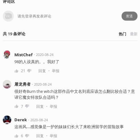
评论区
发送
共
19
条
评论
热门
最新
MistChef
・
2020-08-24
98的人设真的。。我好了
・
21
回复
举报
屠龙勇者
・
2020-08-24
很好奇Burn the witch这部作品中文名到底应该怎么翻比较合适？意
译它魔女特攻队合适吗？
・
7
回复
举报
Derek
・
2020-08-24
这画风....感觉像是一护的妹妹们长大了来欧洲留学的冒险故事
・
6
回复
举报