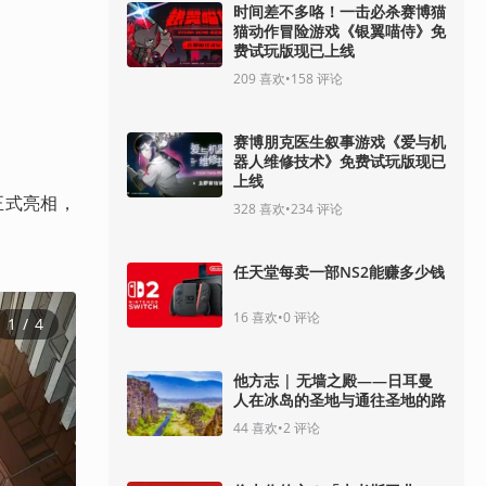
时间差不多咯！一击必杀赛博猫
猫动作冒险游戏《银翼喵侍》免
费试玩版现已上线
209
喜欢
•
158
评论
赛博朋克医生叙事游戏《爱与机
器人维修技术》免费试玩版现已
上线
中正式亮相，
328
喜欢
•
234
评论
任天堂每卖一部NS2能赚多少钱
16
喜欢
•
0
评论
1
 / 
4
他方志 | 无墙之殿——日耳曼
人在冰岛的圣地与通往圣地的路
44
喜欢
•
2
评论