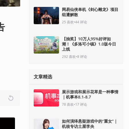
网易仙侠单机《剑心雕龙》项目
组遭解散
25
喜欢
•
44
评论
告
【抽奖】10万人95%好评如
潮！《多洛可小镇》1.0版今日
上线
292
喜欢
•
8
评论
文章精选
展示游戏和展示花草是一种事情
｜机事本8.1-8.7
78
喜欢
•
17
评论
如何演绎悬疑游戏中的“重女”｜
机核专访土屋李央