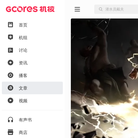
首页
机组
讨论
资讯
播客
文章
视频
有声书
商店