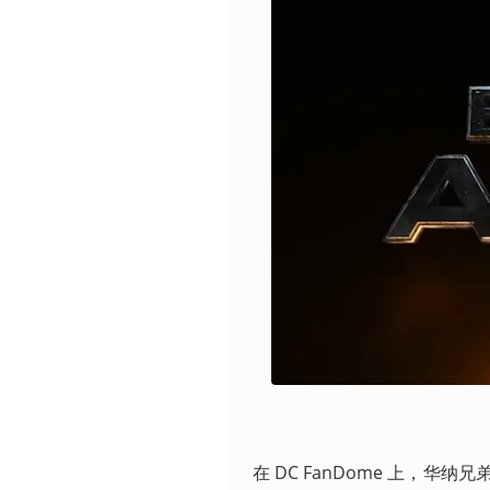
在 DC FanDome 上，