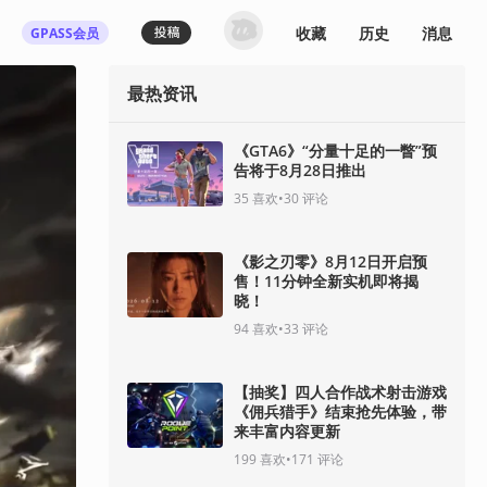
收藏
历史
消息
GPASS会员
最热资讯
登录机核你可以：
下载收藏播客节目
多端历史播放同步
《GTA6》“分量十足的一瞥”预
告将于8月28日推出
发布内容动态/评论
关注喜欢的创作者
35
喜欢
•
30
评论
登录 / 注册
《影之刃零》8月12日开启预
售！11分钟全新实机即将揭
晓！
94
喜欢
•
33
评论
【抽奖】四人合作战术射击游戏
《佣兵猎手》结束抢先体验，带
来丰富内容更新
199
喜欢
•
171
评论