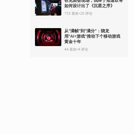
在见面会现场，我终于知道吹哥
如何设计出了《沉星之序》
153
喜欢
•
20
评论
从"满帧"到"满分"：骁龙
用"AI+游戏"推动下个移动游戏
黄金十年
44
喜欢
•
4
评论