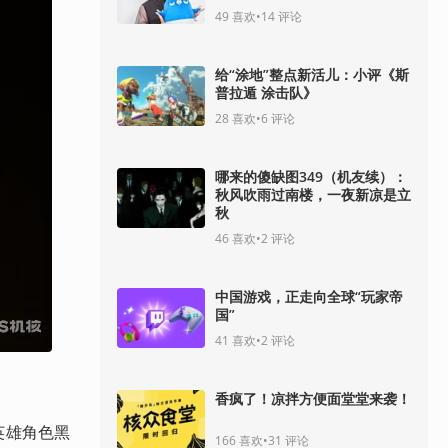
49
喜欢
•
14
评论
给“涂地”整点新活儿：小评《斯
普拉遁 涂击队》
28
喜欢
•
6
评论
哪来的傻缺图349（机友续）：
秋风吹雨过南楼，一夜新凉是立
秋
46
喜欢
•
2
评论
中国游戏，正走向全球“玩家帝
国”
41
喜欢
•
2
评论
香疯了！凉拌方便面堂堂来袭！
英雄角色黑
166
喜欢
•
31
评论