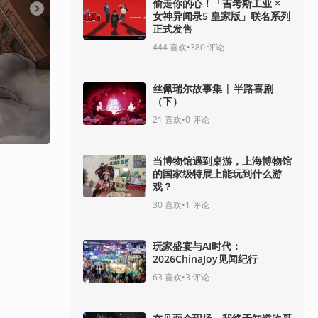
偷走你的心！「吉考斯工业 ×
女神异闻录5 皇家版」联名系列
正式发售
444
喜欢
•
380
评论
丝佩瑞尔故事集 | 半路喜剧
（下）
21
喜欢
•
0
评论
旋风
当博物馆遇到桌游，上海博物馆
的国家级特展上能玩到什么游
戏？
30
喜欢
•
1
评论
玩家盛宴与AI时代：
2026ChinaJoy见闻纪行
63
喜欢
•
3
评论