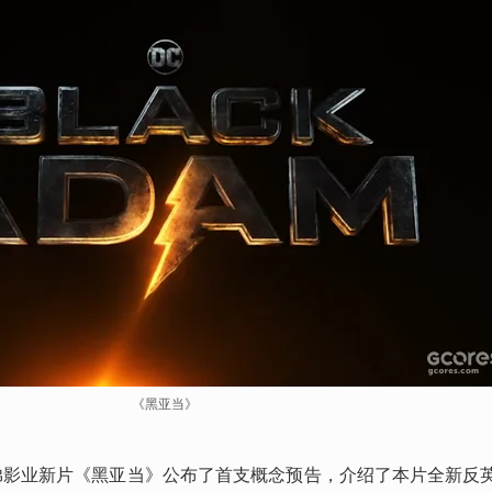
《黑亚当》
华纳兄弟影业新片《黑亚当》公布了首支概念预告，介绍了本片全新反