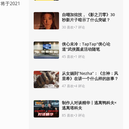
于2021
自嘲加炫技，《影之刃零》30
秒新片子暗示了什么突破？
30
喜欢
•
7
评论
侠心未冷：TapTap"侠心论
道"武侠圆桌活动随笔
45
喜欢
•
1
评论
从女娲到“Nezha”：《古神：风
里希》在讲一个什么样的故事？
47
喜欢
•
4
评论
制作人对谈精华丨逃离鸭科夫×
逃离塔科夫
85
喜欢
•
3
评论