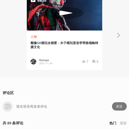
68:36
人物
创作笔记
雕像GK模玩全都要：木子模玩室老李带路领略特
希望喜欢不
摄文化
访《鬼武者
Kazuya
机核
7
4
2021-11-30
26 
评论区
发送
共
89
条
评论
热门
最新