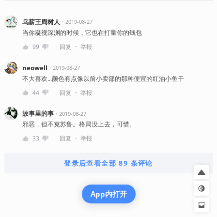
乌薪王周树人
・
2019-08-27
当你凝视深渊的时候，它也在打量你的钱包
・
99
回复
举报
neowell
・
2019-08-27
不大喜欢...颜色有点像以前小卖部的那种便宜的红油小鱼干
・
44
回复
举报
故事里的事
・
2019-08-27
邪恶，但不克苏鲁。格局没上去，可惜。
・
33
回复
举报
登录后查看全部 89 条评论
App内打开