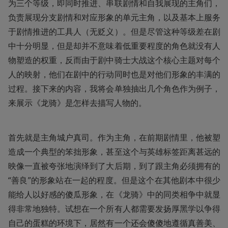
为三个等级，即同时推进、串联剧情和自我展现的主角们，
负责展现分支剧情和对应形象的单元主角，以及基本上服务
于剧情推进的工具人（无贬义）。但是尽管这种等级差在剧
中十分明显，但是却并不意味着低重要程度的角色就没有人
物塑造的权重，反而由于剧中骑士大战这个核心主题对每个
人的映射，他们在剧中的行动同时也是对他们形象的丰满的
过程。接下来的内容，我将会单独抽出几个角色作为例子，
来展示《龙骑》是怎样去描写人物的。
首先就是主角城户真司。作为主角，在前期剧情里，他被塑
造成一个典型的笨拙形象，甚至这个与英雄标签距离甚远的
映像一直被夸张地演绎到了大后期，到了跟主角必须拥有的
“善良”的形象站在一起的程度。但是这个在其他剧本中很少
能给人以好感的傻瓜形象，在《龙骑》中的同类相争中就显
得非常地独特。试想在一个所有人都需要发扬厚黑学以争得
自己的蛋糕的环境下，居然有一个还会傻傻地遵循真善美、