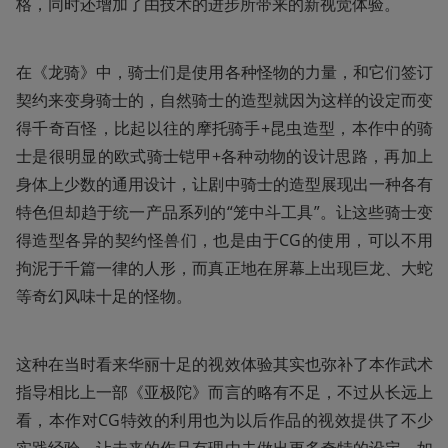
格，同时还增加了由技术的进步所带来的新视觉体验。
在《龙骑》中，骑士们是使用各种怪物的力量，和它们签订
契约来变身骑士的，自然骑士的造型就因为这样的设定而变
得千奇百怪，比起以往的摩托骑手+昆虫造型，本作中的骑
士是很明显的欧式骑士铠甲+各种动物的设计思路，再加上
身体上少数的通用设计，让剧中骑士的造型展现出一种各有
特色但却趋于统一产品系列的“笼中斗工具”。让这些骑士变
得造型各异的契约怪兽们，也是由于CG的使用，可以不用
拘泥于千篇一律的人形，而真正地在屏幕上出现巨龙、大蛇
等奇幻风味十足的怪物。
这种在当时看来华丽十足的视效体验其实也弥补了本作武术
指导相比上一部《亚极陀》而言的略有不足，不过从长远上
看，本作对CG特效的利用也为以后作品的视效提供了不少
实践经验，让未来的作品有理由去做出更多奇特的设定。如