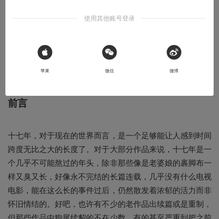
“为了战胜自己的灵魂旅程”！
使用其他账号登录
2019-04-05
Frank乐高人
 Sign in with Apple
本文系用户投稿，不代表机核网观点
苹果
微信
微博
前言
十七年，对于现在的世界而言，是一个足够能让人感到时间
跨度无比之大的长度了。对于大部分作品来说，十七年是一
个几乎不可能熬过的年头，除非那些像是老婆娘的裹脚布一
样又臭又长，好像永不完结的长篇连载，几乎没有什么电视
电影，能在这么长的事件过后，仍然散发着浓郁的活力而非
怀旧情结的。好吧，也许有不少的老作品出续篇或是重制，
但那些作品中狗尾续貂的不在少数，有的甚至严重到把之前