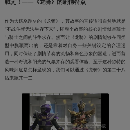
戦え！——《龙骑》的剧情特点
作为大逃杀题材的《龙骑》，其故事的宣传语很自然地就是
“不战斗就无法生存下来”，即整个故事的核心剧情就是骑士
与骑士之间的斗争求存。然而让《龙骑》的剧情能够在同类
型中脱颖而出的，还是靠着对自身一些关键设定的合理运
用，同时保证了剧情节奏的流畅和角色形象的塑造，进而营
造一种奇诡和阳光的气氛并存的观看体验。至于这种独特的
风味到底是怎样呈现的，我们可以通过《龙骑》的第二十八
话来窥其一二。