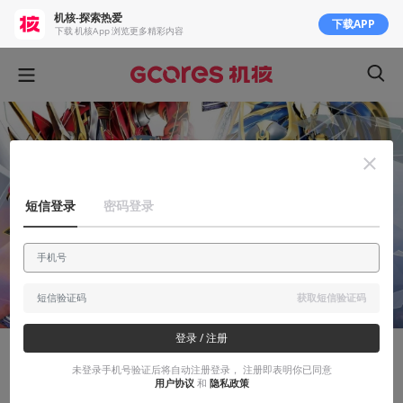
机核-探索热爱
下载APP
下载 机核App 浏览更多精彩内容
短信登录
密码登录
获取短信验证码
登录 / 注册
安利大帝
未登录手机号验证后将自动注册登录， 注册即表明你已同意
用户协议
和
隐私政策
《假面骑士龙骑》：不战斗就无法生存下去