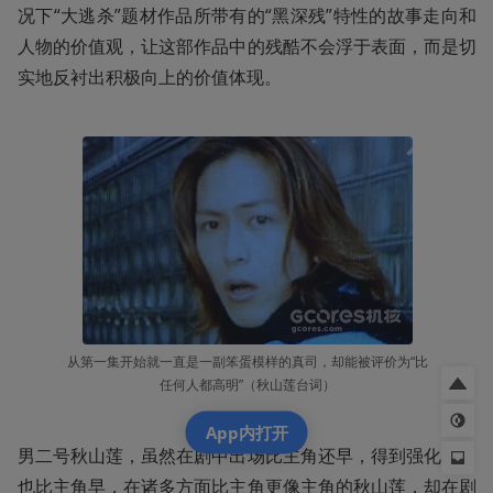
况下“大逃杀”题材作品所带有的“黑深残”特性的故事走向和
人物的价值观，让这部作品中的残酷不会浮于表面，而是切
实地反衬出积极向上的价值体现。
从第一集开始就一直是一副笨蛋模样的真司，却能被评价为“比
任何人都高明”（秋山莲台词）
App内打开
男二号秋山莲，虽然在剧中出场比主角还早，得到强化能力
也比主角早，在诸多方面比主角更像主角的秋山莲，却在剧