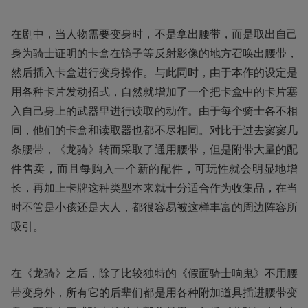
在剧中，当人物需要变身时，不是拿出腰带，而是取出自己
身为骑士证明的卡盒在镜子等反射影像的地方召唤出腰带，
然后插入卡盒进行变身操作。与此同时，由于本作的设定是
用各种卡片发动招式，自然就增加了一个把卡盒中的卡片塞
入自己身上的武器里进行读取的动作。由于每个骑士各不相
同，他们的卡盒和读取器也都不尽相同。对比于过去寥寥几
条腰带，《龙骑》转而采取了通用腰带，但是附带大量的配
件售卖，而且每购入一个新的配件，可玩性就会明显地增
长，再加上卡牌这种类型本来就十分适合作为收集品，在当
时不管是小孩还是大人，都很容易被这样丰富的周边阵容所
吸引。
在《龙骑》之后，除了比较独特的《假面骑士响鬼》不用腰
带变身外，所有它的后辈们都是用各种附加道具插进腰带变