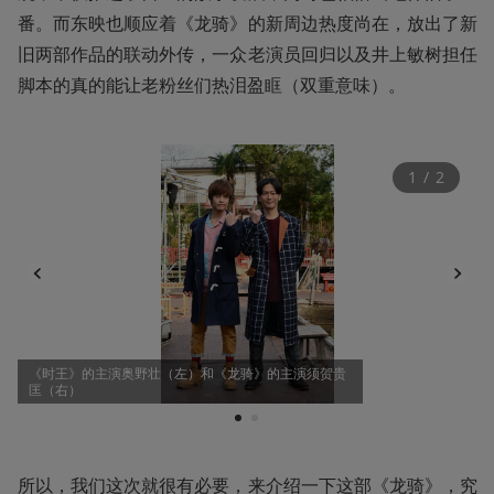
番。而东映也顺应着《龙骑》的新周边热度尚在，放出了新
旧两部作品的联动外传，一众老演员回归以及井上敏树担任
脚本的真的能让老粉丝们热泪盈眶（双重意味）。
1
 / 
2
《时王》的主演奥野壮（左）和《龙骑》的主演须贺贵
匡（右）
1
2
所以，我们这次就很有必要，来介绍一下这部《龙骑》，究