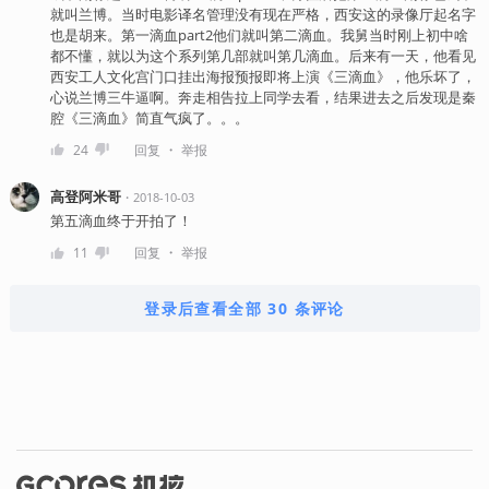
就叫兰博。当时电影译名管理没有现在严格，西安这的录像厅起名字
也是胡来。第一滴血part2他们就叫第二滴血。我舅当时刚上初中啥
都不懂，就以为这个系列第几部就叫第几滴血。后来有一天，他看见
西安工人文化宫门口挂出海报预报即将上演《三滴血》，他乐坏了，
心说兰博三牛逼啊。奔走相告拉上同学去看，结果进去之后发现是秦
腔《三滴血》简直气疯了。。。
・
24
回复
举报
高登阿米哥
・
2018-10-03
第五滴血终于开拍了！
・
11
回复
举报
登录后查看全部 30 条评论