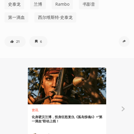
史泰龙
兰博
Rambo
书影音
第一滴血
西尔维斯特·史泰龙
21
6
资讯
资讯
化身硬汉兰博，投身狂怒复仇《孤岛惊魂6》×“第
《第一滴血5
一滴血”联动上线！