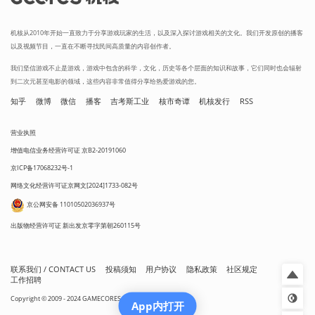
机核从2010年开始一直致力于分享游戏玩家的生活，以及深入探讨游戏相关的文化。我们开发原创的播客
以及视频节目，一直在不断寻找民间高质量的内容创作者。
我们坚信游戏不止是游戏，游戏中包含的科学，文化，历史等各个层面的知识和故事，它们同时也会辐射
到二次元甚至电影的领域，这些内容非常值得分享给热爱游戏的您。
知乎
微博
微信
播客
吉考斯工业
核市奇谭
机核发行
RSS
营业执照
增值电信业务经营许可证 京B2-20191060
京ICP备17068232号-1
网络文化经营许可证京网文[2024]1733-082号
京公网安备 11010502036937号
出版物经营许可证 新出发京零字第朝260115号
联系我们 / CONTACT US
投稿须知
用户协议
隐私政策
社区规定
工作招聘
Copyright © 2009 - 2024 GAMECORES. All Rights Reserved
App内打开