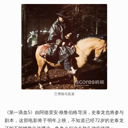
兰博骑马装束
《第一滴血5》由阿德里安·格鲁伯格导演，史泰龙也将参与
剧本，这部电影将于明年上映，不知道已经72岁的史泰龙