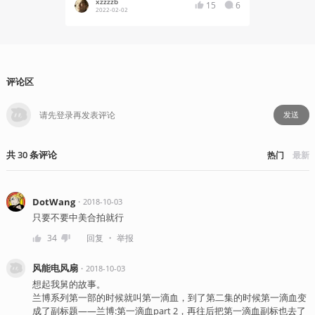
xzzzzb
xzzzzb
15
6
2022-02-02
2019-08
评论区
发送
共
30
条
评论
热门
最新
DotWang
・
2018-10-03
只要不要中美合拍就行
・
34
回复
举报
风能电风扇
・
2018-10-03
想起我舅的故事。
兰博系列第一部的时候就叫第一滴血，到了第二集的时候第一滴血变
成了副标题——兰博:第一滴血part 2，再往后把第一滴血副标也去了