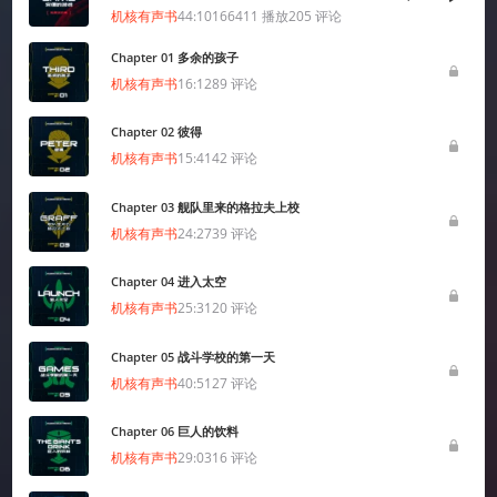
网络文化经营许可证京网文[2024]1733-082号
机核有声书
44:10
166411
播放
205
评论
京公网安备 11010502036937号
Chapter 01 多余的孩子
出版物经营许可证 新出发京零字第朝260115号
机核有声书
16:12
89
评论
Chapter 02 彼得
联系我们 / CONTACT US
投稿须知
用户协议
隐私政策
社区规定
机核有声书
15:41
42
评论
工作招聘
Copyright © 2009 - 2024 GAMECORES. All Rights Reserved
Chapter 03 舰队里来的格拉夫上校
机核有声书
24:27
39
评论
Chapter 04 进入太空
机核有声书
25:31
20
评论
Chapter 05 战斗学校的第一天
机核有声书
40:51
27
评论
Chapter 06 巨人的饮料
App内打开
机核有声书
29:03
16
评论