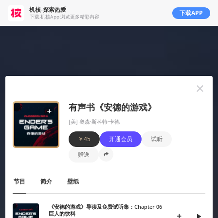
机核-探索热爱
下载APP
下载 机核App 浏览更多精彩内容
有声书《安德的游戏》
机核从2010年开始一直致力于分享游戏玩家的生活，以及深入探讨游戏相关的文化。我们开发原创的播客
[美] 奥森·斯科特·卡德
以及视频节目，一直在不断寻找民间高质量的内容创作者。
￥45
开通会员
试听
我们坚信游戏不止是游戏，游戏中包含的科学，文化，历史等各个层面的知识和故事，它们同时也会辐射
到二次元甚至电影的领域，这些内容非常值得分享给热爱游戏的您。
赠送
知乎
微博
微信
播客
吉考斯工业
核市奇谭
机核发行
RSS
节目
简介
壁纸
营业执照
增值电信业务经营许可证 京B2-20191060
《安德的游戏》导读及免费试听集：Chapter 06
京ICP备17068232号-1
巨人的饮料