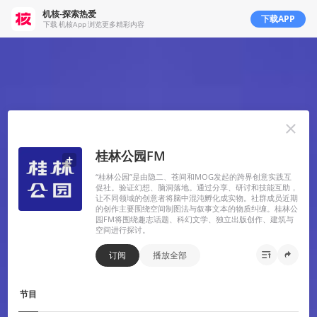
机核-探索热爱
下载APP
下载 机核App 浏览更多精彩内容
桂林公园FM
机核从2010年开始一直致力于分享游戏玩家的生活，以及深入探讨游戏相关的文化。我们开发原创的播客
“桂林公园”是由隐二、苍间和MOG发起的跨界创意实践互
以及视频节目，一直在不断寻找民间高质量的内容创作者。
促社。验证幻想、脑洞落地。通过分享、研讨和技能互助，
让不同领域的创意者将脑中混沌孵化成实物。社群成员近期
我们坚信游戏不止是游戏，游戏中包含的科学，文化，历史等各个层面的知识和故事，它们同时也会辐射
的创作主要围绕空间制图法与叙事文本的物质纠缠。桂林公
园FM将围绕趣志话题、科幻文学、独立出版创作、建筑与
到二次元甚至电影的领域，这些内容非常值得分享给热爱游戏的您。
空间进行探讨。
知乎
微博
微信
播客
吉考斯工业
核市奇谭
机核发行
RSS
订阅
播放全部
营业执照
增值电信业务经营许可证 京B2-20191060
节目
京ICP备17068232号-1