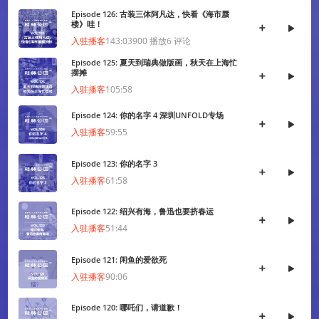
网络文化经营许可证京网文[2024]1733-082号
Episode 126: 古装三体阿凡达，快看《海市蜃
楼》哇！
京公网安备 11010502036937号
入驻播客
143:03
900
播放
6
评论
出版物经营许可证 新出发京零字第朝260115号
Episode 125: 夏天到瑞典做版画，秋天在上海忙
摆摊
入驻播客
105:58
联系我们 / CONTACT US
投稿须知
用户协议
隐私政策
社区规定
工作招聘
Episode 124: 你的名字 4 深圳UNFOLD专场
Copyright © 2009 - 2024 GAMECORES. All Rights Reserved
入驻播客
59:55
Episode 123: 你的名字 3
入驻播客
61:58
Episode 122: 绍兴有海，鲁迅也要挤春运
入驻播客
51:44
Episode 121: 闲鱼的爱欲死
入驻播客
90:06
App内打开
Episode 120: 哪吒们，请道歉！