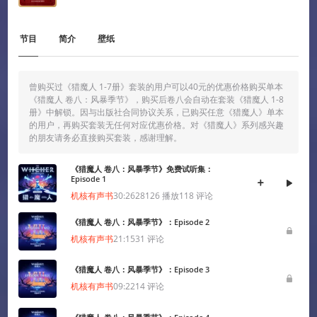
网络文化经营许可证京网文[2024]1733-082号
京公网安备 11010502036937号
节目
简介
壁纸
出版物经营许可证 新出发京零字第朝260115号
曾购买过《猎魔人 1-7册》套装的用户可以40元的优惠价格购买单本
联系我们 / CONTACT US
投稿须知
用户协议
隐私政策
社区规定
《猎魔人 卷八：风暴季节》，购买后卷八会自动在套装《猎魔人 1-8
工作招聘
册》中解锁。因与出版社合同协议关系，已购买任意《猎魔人》单本
Copyright © 2009 - 2024 GAMECORES. All Rights Reserved
的用户，再购买套装无任何对应优惠价格。对《猎魔人》系列感兴趣
的朋友请务必直接购买套装，感谢理解。
《猎魔人 卷八：风暴季节》免费试听集：
Episode 1
机核有声书
30:26
28126
播放
118
评论
《猎魔人 卷八：风暴季节》：Episode 2
机核有声书
21:15
31
评论
《猎魔人 卷八：风暴季节》：Episode 3
App内打开
机核有声书
09:22
14
评论