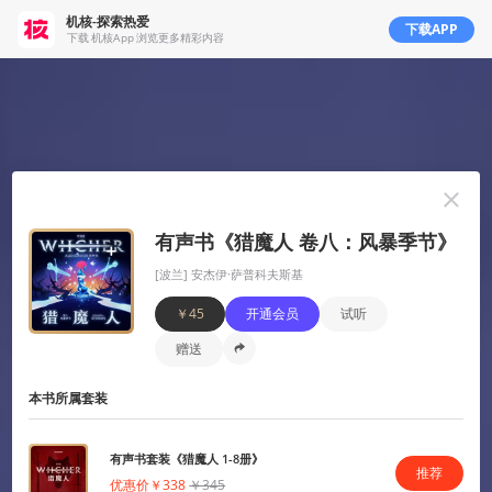
机核-探索热爱
下载APP
下载 机核App 浏览更多精彩内容
有声书《猎魔人 卷八：风暴季节》
机核从2010年开始一直致力于分享游戏玩家的生活，以及深入探讨游戏相关的文化。我们开发原创的播客
[波兰] 安杰伊·萨普科夫斯基
以及视频节目，一直在不断寻找民间高质量的内容创作者。
￥45
开通会员
试听
我们坚信游戏不止是游戏，游戏中包含的科学，文化，历史等各个层面的知识和故事，它们同时也会辐射
到二次元甚至电影的领域，这些内容非常值得分享给热爱游戏的您。
赠送
知乎
微博
微信
播客
吉考斯工业
核市奇谭
机核发行
RSS
本书所属套装
营业执照
增值电信业务经营许可证 京B2-20191060
有声书套装《猎魔人 1-8册》
推荐
京ICP备17068232号-1
优惠价
￥338
￥345