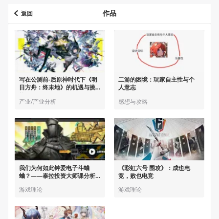
作品
返回
写在公测前-后原神时代下《明
二游的困境：玩家自主性与个
日方舟：终末地》的机遇与挑
人意志
战
产业/产业分析
感想与攻略
我们为何如此钟爱电子斗蛐
《彩虹六号 围攻》：成也电
蛐？——泰拉投资大师课分析
竞，败也电竞
与复盘
游戏理论
游戏理论