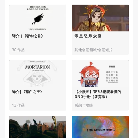
译介 |《奢华之君》
帝 皇 怒 斥 众 臣
30 作品
其他创意领域/创意短片
译介|《苍白之王》
【小漫画】智力8也能看懂的
DND手册（废弃版）
13 作品
感想与攻略