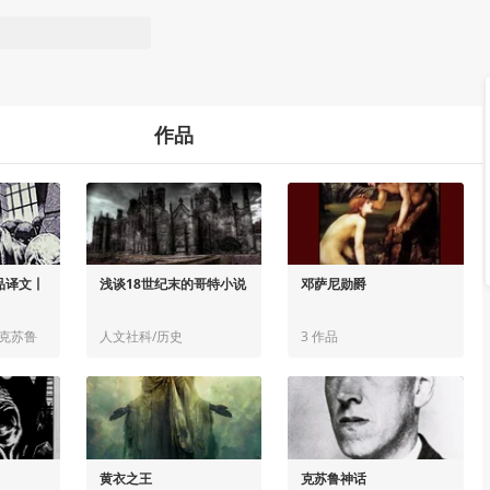
作品
品译文丨
浅谈18世纪末的哥特小说
邓萨尼勋爵
/克苏鲁
人文社科/历史
3 作品
黄衣之王
克苏鲁神话