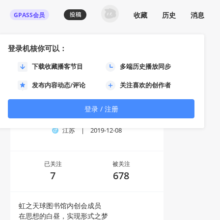
收藏
历史
消息
GPASS会员
登录机核你可以：
下载收藏播客节目
多端历史播放同步
发布内容动态/评论
关注喜欢的创作者
登录 / 注册
柯索提亚
江苏
|
2019-12-08
已关注
被关注
7
678
虹之天球图书馆内创会成员
在思想的白昼，实现形式之梦