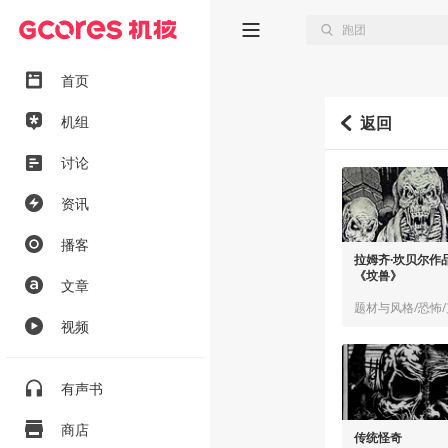
首页
机组
返回
讨论
资讯
播客
拉姆齐·坎贝尔作
《坟兽》
文章
题材与风格/恐怖
视频
有声书
商店
传统怪奇