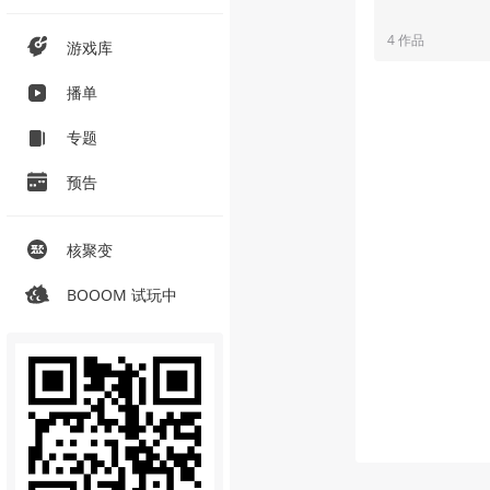
4 作品
游戏库
播单
专题
预告
核聚变
BOOOM 试玩中