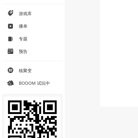
游戏库
播单
专题
预告
核聚变
BOOOM 试玩中