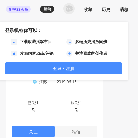
收藏
历史
消息
GPASS会员
登录机核你可以：
下载收藏播客节目
多端历史播放同步
发布内容动态/评论
关注喜欢的创作者
登录 / 注册
Zhu Cong沢
江苏
|
2019-06-15
已关注
被关注
5
5
关注
私信