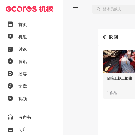
首页
机组
返回
讨论
资讯
播客
至暗王朝三部曲
文章
1 作品
视频
有声书
商店