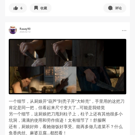
6
收藏
评论
Raaay90
2026-02-12
一个细节，从厨娘开“葫芦”到秃子开“大蚌壳”，手里用的这把刀
肯定是同一把，但看起来尺寸变大了…可能是我错觉
另一个细节，这厨娘把刀甩到柱子上，柱子上还有其他很多小
坑洞，满满的使用和劳作痕迹！太有细节了！舒服啊
还有，厨娘好帅，看她做饭好享受。能再多做几道菜不？什么
鱼香肉丝、麻婆豆腐…都想看！