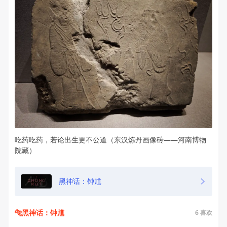
吃药吃药，若论出生更不公道（东汉炼丹画像砖——河南博物
院藏）
黑神话：钟馗
🐅黑神话：钟馗
6
喜欢