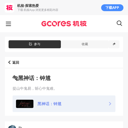
机核-探索热爱
下载APP
下载 机核App 浏览更多精彩内容
参与
收藏
返回
🐅黑神话：钟馗
捉山中鬼易，斩心中鬼难。
黑神话：钟馗
Ph