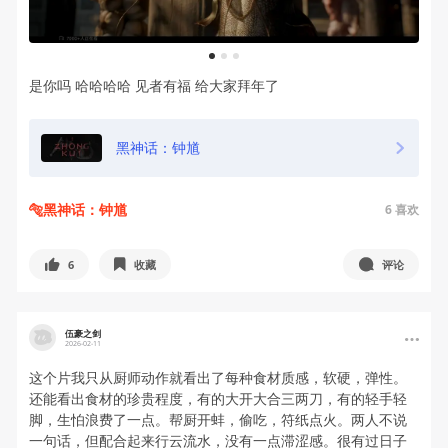
1
2
3
是你吗 哈哈哈哈 见者有福 给大家拜年了
黑神话：钟馗
🐅黑神话：钟馗
6
喜欢
6
收藏
评论
伍豪之剑
2026-02-11
这个片我只从厨师动作就看出了每种食材质感，软硬，弹性。
还能看出食材的珍贵程度，有的大开大合三两刀，有的轻手轻
脚，生怕浪费了一点。帮厨开蚌，偷吃，符纸点火。两人不说
一句话，但配合起来行云流水，没有一点滞涩感。很有过日子