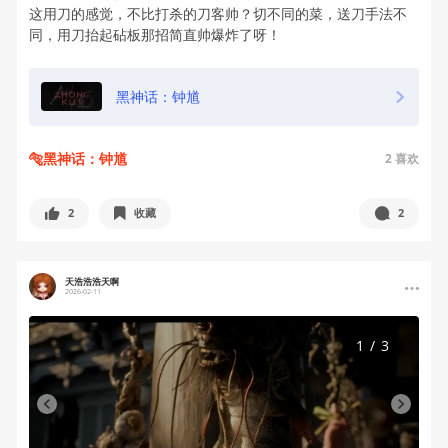
这用刀的感觉，不比打杀的刀客帅？切不同的菜，送刀手法不
同，用刀抬起砧板那招简直帅爆炸了呀！
黑神话：钟馗
🐅黑神话：钟馗
2
喜欢
2
收藏
2
天浩浩浩天啊
2026-02-11
1
/
3