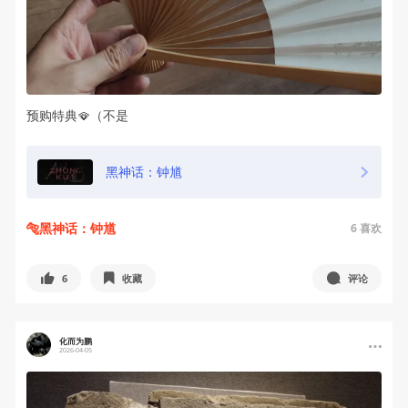
预购特典🪭（不是
黑神话：钟馗
🐅黑神话：钟馗
6
喜欢
6
收藏
评论
化而为鹏
2026-04-05