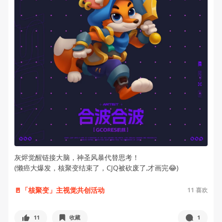
灰烬觉醒链接大脑，神圣风暴代替思考！
(懒癌大爆发，核聚变结束了，CJQ被砍废了,才画完😂)
🚪「核聚变」主视觉共创活动
11
喜欢
11
收藏
1