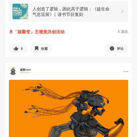
人创造了逻辑，因此高于逻辑：《趁生命
气息逗留》| 读书节目复刻
🚪「核聚变」主视觉共创活动
8
喜欢
8
收藏
评论
诚然lwm
2025-07-11