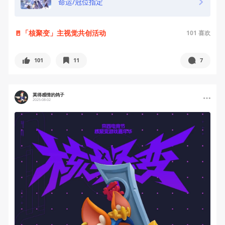
命运/冠位指定
🚪「核聚变」主视觉共创活动
101
喜欢
101
11
7
莫得感情的鸽子
2025-08-02