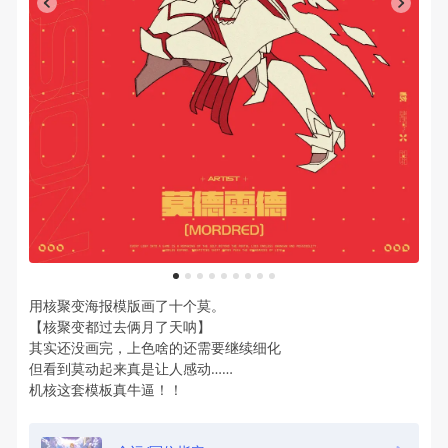
1
2
3
4
5
6
7
8
9
用核聚变海报模版画了十个莫。
【核聚变都过去俩月了天呐】
其实还没画完，上色啥的还需要继续细化
但看到莫动起来真是让人感动……
机核这套模板真牛逼！！