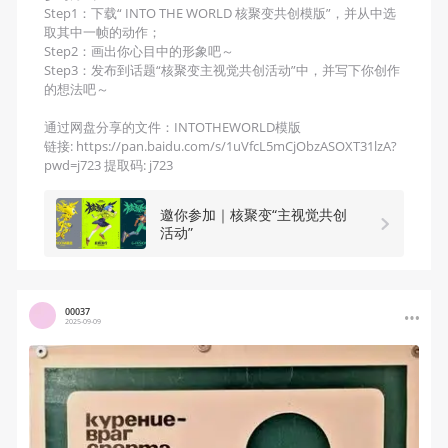
Step1：下载“ INTO THE WORLD 核聚变共创模版”，并从中选
取其中一帧的动作；

Step2：画出你心目中的形象吧～

Step3：发布到话题“核聚变主视觉共创活动”中，并写下你创作
的想法吧～

通过网盘分享的文件：INTOTHEWORLD模版 

链接: https://pan.baidu.com/s/1uVfcL5mCjObzASOXT31lzA?
pwd=j723 提取码: j723 
邀你参加｜核聚变“主视觉共创
活动”
00037
2025-09-09