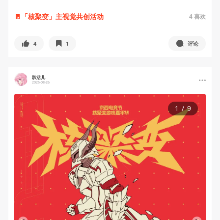
🚪「核聚变」主视觉共创活动
4
喜欢
4
1
评论
趴活儿
2025-08-26
1
/
9