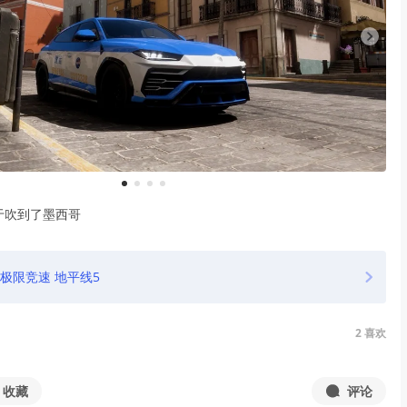
1
2
3
4
于吹到了墨西哥
极限竞速 地平线5
2
喜欢
收藏
评论