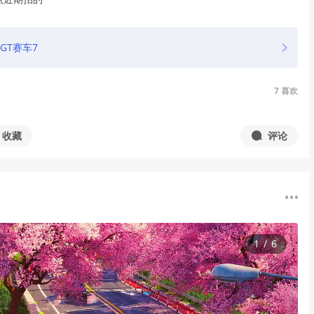
GT赛车7
7
喜欢
收藏
评论
1
/
6