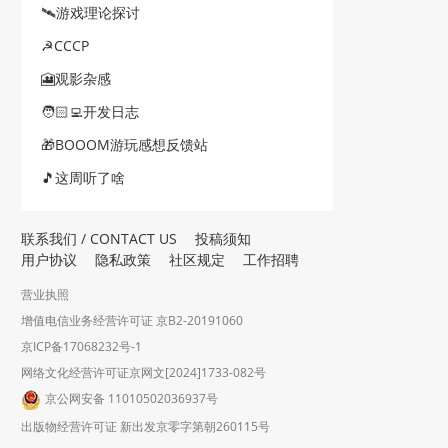
🛰游戏理论探讨
☭CCCP
🎦观影杂感
🧑🏻‍💻开发日志
🎁BOOOM游玩感想反馈站
🎵这周听了啥
联系我们 / CONTACT US
投稿须知
用户协议
隐私政策
社区规定
工作招聘
营业执照
增值电信业务经营许可证 京B2-20191060
京ICP备17068232号-1
网络文化经营许可证京网文[2024]1733-082号
京公网安备 11010502036937号
出版物经营许可证 新出发京零字第朝260115号