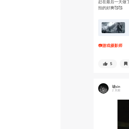
赶在最后一天做
拍的好爽🥰🥰
📷游戏摄影师
5
诘sin
2 天前