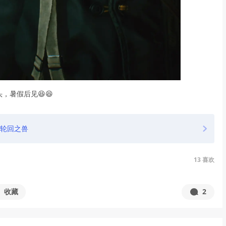
，暑假后见😆😆
轮回之兽
13
喜欢
收藏
2