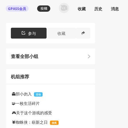
收藏
历史
消息
GPASS会员
参与
收藏
查看全部小组
机组推荐
👻胆小勿入
活动
🧩一枚生活碎片
🎮关于这个游戏的感受
🕷️蜘蛛侠：崭新之日
抽奖