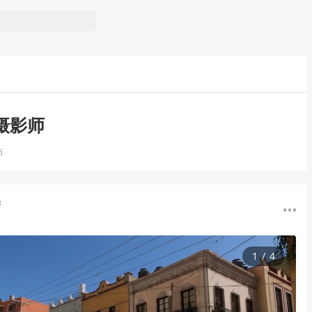
摄影师
师
菇
1
/
4