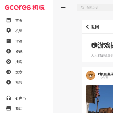
首页
返回
机组
讨论
📷游戏
资讯
人人都是摄影
播客
文章
时间的蘑
1 小时前
视频
有声书
商店