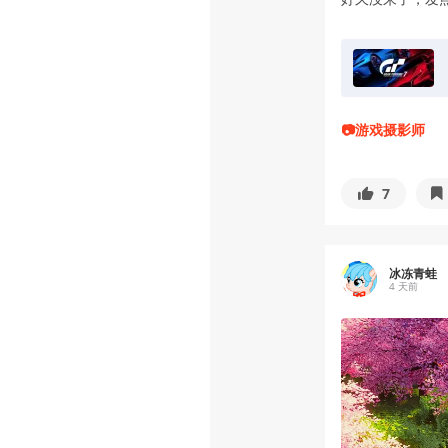
📷游戏摄影师
7
冰冻青蛙
4 天前