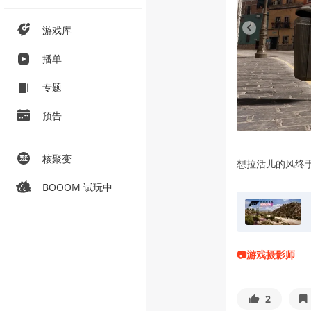
游戏库
播单
专题
预告
核聚变
想拉活儿的风终
BOOOM 试玩中
📷游戏摄影师
2