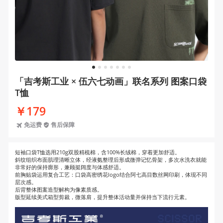
1
2
3
4
5
6
7
「吉考斯工业 × 伍六七动画」联名系列 图案口袋
T恤
￥179
免运费
售后保障
短袖口袋T恤选用210g双股精梳棉，含100%长绒棉，穿着更加舒适。

斜纹组织布面肌理清晰立体，经液氨整理后形成微弹记忆骨架，多次水洗衣就能
非常好的保持廓形，兼顾挺阔度与体感舒适。

前胸贴袋运用复合工艺：口袋高密绣花logo结合阿七高目数丝网印刷，体现不同
层次感。

后背整体图案造型解构为像素质感。

版型延续美式箱型剪裁，微落肩，提升整体活动量并保持当下流行元素。