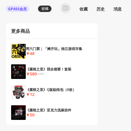
收藏
历史
消息
GPASS会员
更多商品
周六门票 | 「摊开玩」独立游戏市集
￥48
《腐根之里》我全都要！套装
￥580
￥610
《腐根之里》Q版贴纸包（8枚）
￥12
《腐根之里》亚克力流麻挂件
￥50