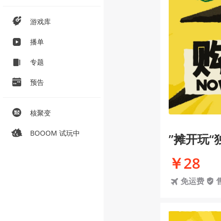
游戏库
播单
专题
预告
核聚变
BOOOM 试玩中
”摊开玩
￥28
免运费