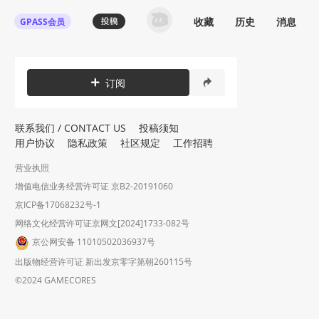
收藏
历史
消息
GPASS会员
登录机核你可以：
订阅
下载收藏播客节目
多端历史播放同步
发布内容动态/评论
关注喜欢的创作者
联系我们 / CONTACT US
投稿须知
用户协议
隐私政策
社区规定
工作招聘
登录 / 注册
营业执照
增值电信业务经营许可证 京B2-20191060
京ICP备17068232号-1
网络文化经营许可证京网文[2024]1733-082号
京公网安备 11010502036937号
出版物经营许可证 新出发京零字第朝260115号
©2024 GAMECORES