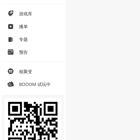
游戏库
播单
专题
预告
核聚变
BOOOM 试玩中