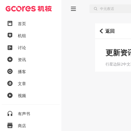
首页
返回
机组
讨论
更新资
资讯
行星边际2中
播客
文章
视频
有声书
商店