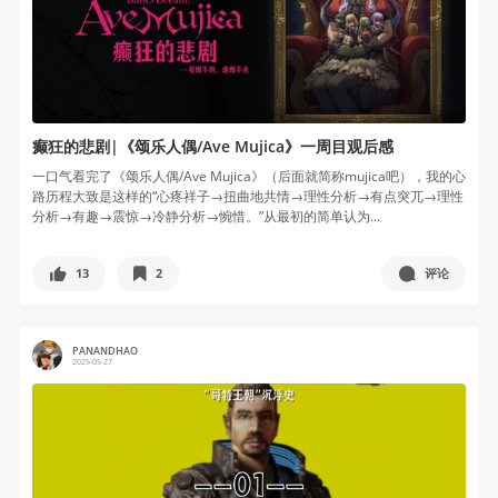
癫狂的悲剧|《颂乐人偶/Ave Mujica》一周目观后感
一口气看完了《颂乐人偶/Ave Mujica》（后面就简称mujica吧），我的心
路历程大致是这样的“心疼祥子→扭曲地共情→理性分析→有点突兀→理性
分析→有趣→震惊→冷静分析→惋惜。”从最初的简单认为...
13
2
评论
PANANDHAO
2025-05-27