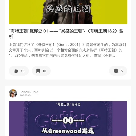
“哥特王朝”沉浮史 01 —— “兴盛的王朝”-《哥特王朝1&2》赏
析
上篇我们讲述了《哥特王朝1（Gothic 2001）》是如何诞生的，为本系列
文章开了个头，而01则会以一个相对全面的方式来赏析《哥特王朝》的
1、2代作品，来看看它们的内容究竟有何独到之处。 前辈《创世...
15
10
5
PANANDHAO
2025-05-26