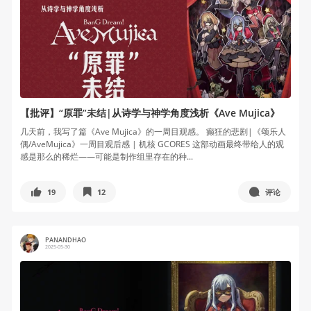
【批评】“原罪”未结|从诗学与神学角度浅析《Ave Mujica》
几天前，我写了篇《Ave Mujica》的一周目观感。 癫狂的悲剧|《颂乐人
偶/AveMujica》一周目观后感 | 机核 GCORES 这部动画最终带给人的观
感是那么的稀烂——可能是制作组里存在的种...
19
12
评论
PANANDHAO
2025-05-30