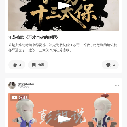
江苏省歌《不攻自破的联盟》
苏超火爆的时候来得灵感，决定为散装的江苏写一首歌，把想到的地域梗
都写进去了，建议十三太保作为江苏省歌。
2
收藏
2
彭东东DODO
2025-05-05
04:16