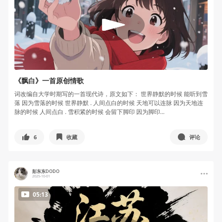
《飘白》一首原创情歌
词改编自大学时期写的一首现代诗，原文如下： 世界静默的时候 能听到雪
落 因为雪落的时候 世界静默 . 人间点白的时候 天地可以连脉 因为天地连
脉的时候 人间点白 . 雪积紧的时候 会留下脚印 因为脚印...
6
收藏
评论
彭东东DODO
2025-10-01
05:13