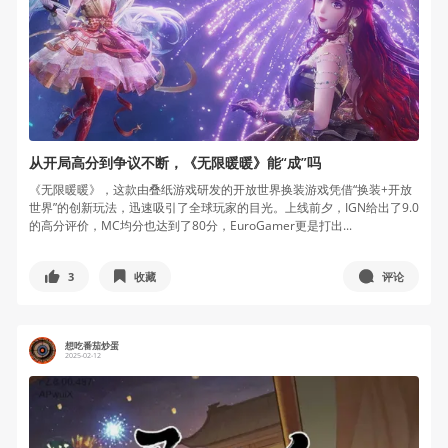
从开局高分到争议不断，《无限暖暖》能“成”吗
《无限暖暖》，这款由叠纸游戏研发的开放世界换装游戏凭借“换装+开放
世界”的创新玩法，迅速吸引了全球玩家的目光。上线前夕，IGN给出了9.0
的高分评价，MC均分也达到了80分，EuroGamer更是打出...
3
收藏
评论
想吃番茄炒蛋
2025-02-12