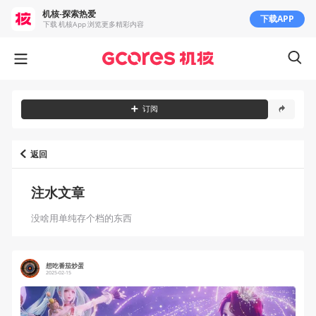
机核-探索热爱
下载APP
下载 机核App 浏览更多精彩内容
订阅
返回
注水文章
没啥用单纯存个档的东西
想吃番茄炒蛋
2025-02-15