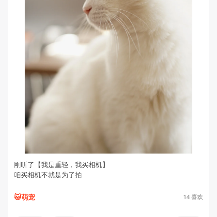
刚听了【我是重轻，我买相机】
咱买相机不就是为了拍
🐱萌宠
14
喜欢