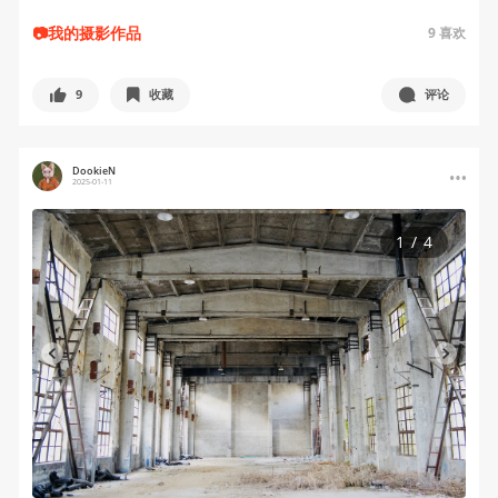
📷我的摄影作品
9
喜欢
9
收藏
评论
DookieN
2025-01-11
1
/
4