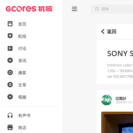
首页
返回
机组
讨论
SONY 
资讯
trinitron color
120v～50/60Hz 
播客
ser NO.601796
文章
视频
过期沙
2025-01-10
有声书
商店