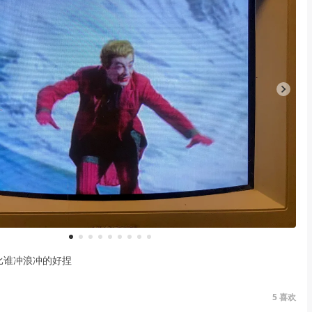
1
2
3
4
5
6
7
8
9
比谁冲浪冲的好捏
5
喜欢