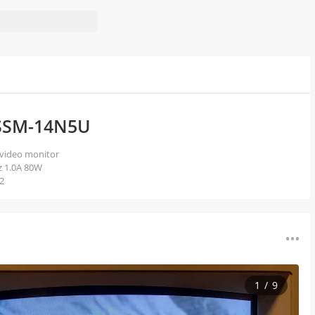
SSM-14N5U
 video monitor

1.0A 80W

2
1
/
9