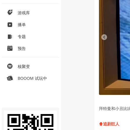
游戏库
播单
专题
预告
核聚变
BOOOM 试玩中
拜特曼和小丑比
🍿️追剧狂人