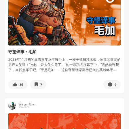
守望译事：毛加
2023年11月初的暴雪嘉年华主舞台上，一梭子弹扫过木板，浑厚又爽朗的
男声大笑道：“抱歉，让大伙久等了。”他一跃跳入屏幕正中，“既然轮到我
了，来找点乐子吧。”于是毛加——这位守望玩家期待已久的英雄终于...
36
7
9
Wango_Aba...
2024-02-08