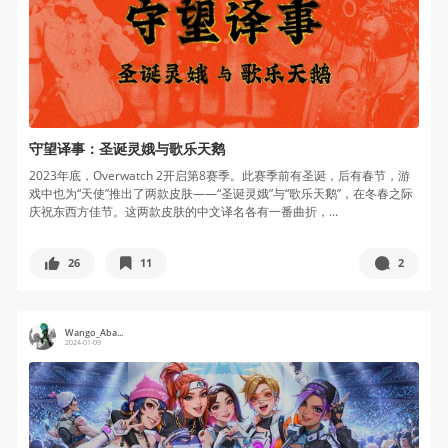
守望译事：圣诞灵娥与歌乐天鹅
2023年底，Overwatch 2开启第8赛季。此赛季前有圣诞，后有春节，游
戏中也为“天使”推出了两款皮肤——“圣诞灵娥”与“歌乐天鹅”，在冬春之际
庆祝东西方佳节。这两款皮肤的中文译名各有一番曲折，...
26
11
2
Wango_Aba...
2024-01-09