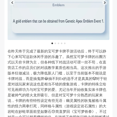
1
2
3
4
5
在昨天终于完成了最新的宝可梦卡牌手游活动后，终于可以静
下心来写写这款休闲手游的乐趣了。虽然宝可梦卡牌的出圈方
式以天价卡牌为主，但各种线下对战活动可谓一丝不苟，在直
营店工作的店员们的对战教学素质也相当高。这次推出的手游
版本狂做减法，极力降低新人门槛，以至于当前版本不能说是
卡牌对战，而是抽鬼牌😂抽不到Ex的选手才是真真的🤡对于轻
度对战玩家来说这也是相当不错的搜集游戏，卡牌的特殊立绘
可见画师功力与对宝可梦的爱。尤记当年开始收集实体卡牌也
是被帅气的喷火龙所吸引。但是对宝可梦十分熟悉的玩家来
说，卡牌的有些特性设定有些无语：幽灵属性的耿鬼被格斗属
性的怪力两拳打死，同样格斗属性（游戏设定岩石属性）的大
岩蛇在妙蛙草面前坚如磐石😓简直梦回《宝可梦铁拳》。不过
对于一个可以躺着赚钱的IP，在游戏正作明年问世之前能够通过