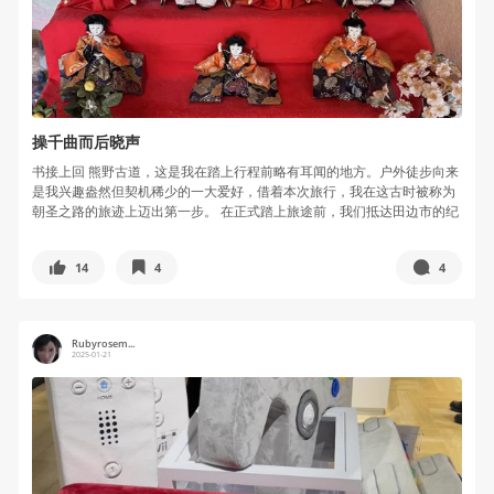
操千曲而后晓声
书接上回 熊野古道，这是我在踏上行程前略有耳闻的地方。户外徒步向来
是我兴趣盎然但契机稀少的一大爱好，借着本次旅行，我在这古时被称为
朝圣之路的旅迹上迈出第一步。 在正式踏上旅途前，我们抵达田边市的纪
伊田...
14
4
4
Rubyrosem...
2025-01-21