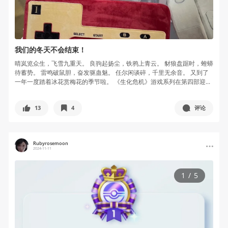
我们的冬天不会结束！
晴岚览众生，飞雪九重天。 良驹起扬尘，铁鸦上青云。 豺狼盘踞时，蝰蟒
待蓄势。 雷鸣破鼠胆，奋发驱蛊魅。 任尔闲谈碎，千里无余音。 又到了
一年一度踏着冰花赏梅花的季节啦。 《生化危机》游戏系列在第四部迎...
13
4
评论
Rubyrosemoon
2024-11-11
1
/
5