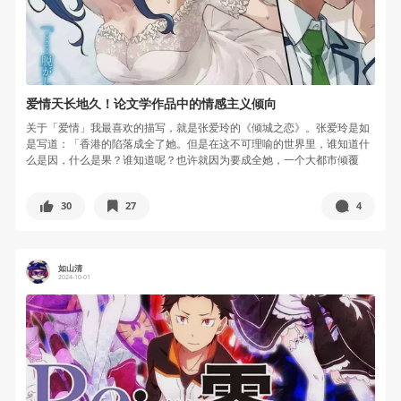
爱情天长地久！论文学作品中的情感主义倾向
关于「爱情」我最喜欢的描写，就是张爱玲的《倾城之恋》。张爱玲是如
是写道：「香港的陷落成全了她。但是在这不可理喻的世界里，谁知道什
么是因，什么是果？谁知道呢？也许就因为要成全她，一个大都市倾覆
了。」 这...
30
27
4
如山清
2024-10-01