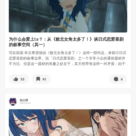
为什么会爱上ta？：从《败北女角太多了！》谈日式恋爱喜剧
的叙事空间（其一）
写在前面 本文希望借由《败北女角太多了！》这样一部作品，来探讨日式
恋爱喜剧的叙事边界。说「日式恋爱喜剧」之一个非常小众的通俗题材并
不为过。但是这一题材的有趣之处在于，其天然带有这样一对矛盾：由于
恋爱而...
53
41
6
如山清
2025-02-25