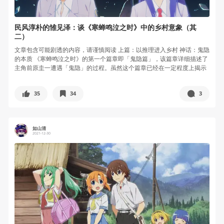
民风淳朴的雏见泽：谈《寒蝉鸣泣之时》中的乡村意象（其
二）
文章包含可能剧透的内容，请谨慎阅读 上篇：以推理进入乡村 神话：鬼隐
的本质 《寒蝉鸣泣之时》的第一个篇章即「鬼隐篇」，该篇章详细描述了
主角前原圭一遭遇「鬼隐」的过程。虽然这个篇章已经在一定程度上揭示
了...
35
34
3
如山清
2021-12-30