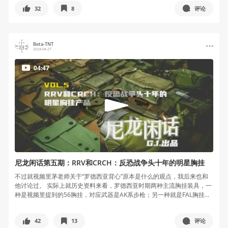
32
8
评论
Beta-TNT
2024-04-27
04:47
尼龙闲话第五期：RRV和CRCH：反恐战争头十年的明星胸挂
不过就视频里茅老师关于“罗德西亚背心”原本是什么的观点，我后来也和
他讨论过。 实际上就历史资料来看，罗德西亚时期两种主流胸挂装具，一
种是视频里提到的56胸挂，对应武器是AK系步枪；另一种就是FAL胸挂...
42
13
评论