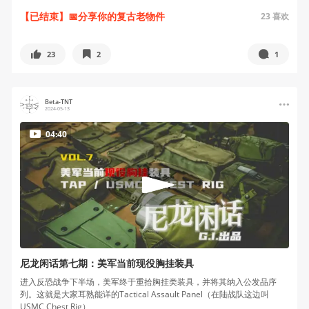
【已结束】📅分享你的复古老物件
23
喜欢
23
2
1
Beta-TNT
2024-05-13
04:40
尼龙闲话第七期：美军当前现役胸挂装具
进入反恐战争下半场，美军终于重拾胸挂类装具，并将其纳入公发品序
列。这就是大家耳熟能详的Tactical Assault Panel（在陆战队这边叫
USMC Chest Rig）