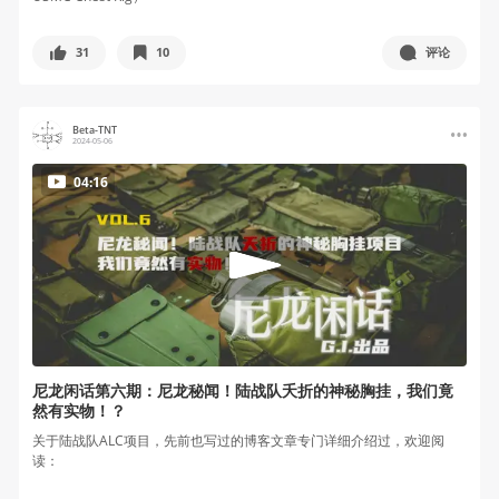
31
10
评论
Beta-TNT
2024-05-06
04:16
尼龙闲话第六期：尼龙秘闻！陆战队夭折的神秘胸挂，我们竟
然有实物！？
关于陆战队ALC项目，先前也写过的博客文章专门详细介绍过，欢迎阅
读：