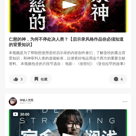
仁慈的神，为何不停处决人类？【启示录风格作品你必须知道
的背景知识】
本视频是为了帮助想借用圣经启示录的内容创作者们，了解圣经的重点背
景知识，和神审判人类的道德标准，以便更好地运用这个西方的重要文献
资料。 本视频包含的片段节选自： 电影：《创世纪》《亚伯拉罕的故事》
《诺...
3
收藏
6
神秘人梵恩
2025-11-23
30:00