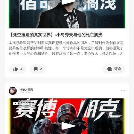
【凭空捏造的真实世界】-小岛秀夫与他的死亡搁浅
本视频希望能帮助到那些真正想做出好作品的朋友，了解到作为创作者需
要具备什么样的精神和韧性，每一个传奇都不是凭空出现的，他都凝聚了
创作者巨大的心血和牺牲，只有认清了这一点，专心投入，持之以恒，才
有可能创...
4
2
评论
神秘人梵恩
2025-09-24
30:00