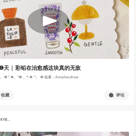
画❶天 | 彩铅在治愈感这块真的无敌
·❆ °.❅。°❆·。*.❅· °。·❆ 临摹：Anneliesdraw
收藏
评论
YB...