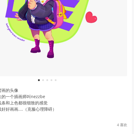
1
2
3
4
5
蜜画的头像
的一个插画师叫nezzbe
线条和上色都很细致的感觉
好好画画....（克服心理障碍）
4
喜欢