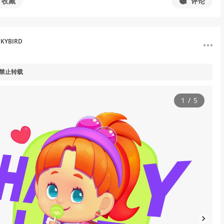
收藏
评论
KYBIRD
 禁止转载
1
/
5