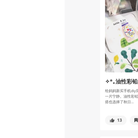
✧*｡油性彩铅
给妈妈新买手机diy
一片宁静。油性彩
搭也选择了秋日...
13