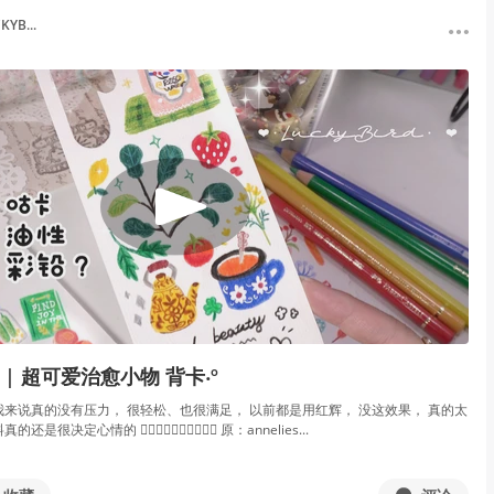
YB...
 | 超可爱治愈小物 背卡‧º
我来说真的没有压力， 很轻松、也很满足， 以前都是用红辉， 没这效果， 真的太
决定心情的 👇🏻👇🏻👇🏻👇🏻👇🏻 原：annelies...