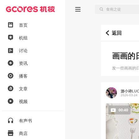
首页
返回
机组
讨论
画画的
资讯
发一些画画的
播客
文章
游小诗LUCK
2026-03-24
视频
00:40
有声书
商店