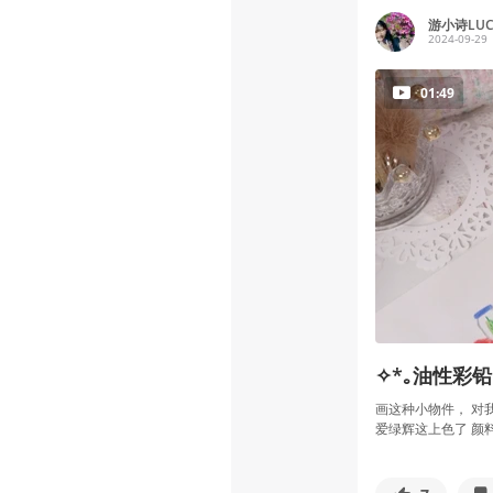
游小诗LUCK
2024-09-29
01:49
✧*｡油性彩铅
画这种小物件， 对
爱绿辉这上色了 颜料真的还是很