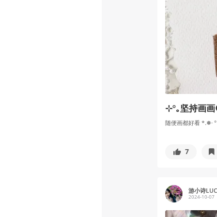
⊹º｡坚持画
随便画都好看 *.❅· °。
7
游小诗LUCK
2024-10-07