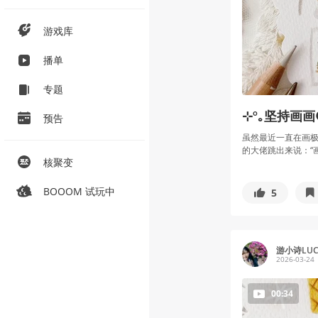
游戏库
播单
专题
⊹º｡坚持画画
预告
虽然最近一直在画
的大佬跳出来说：“画成
核聚变
BOOOM 试玩中
5
游小诗LUCK
2026-03-24
00:34