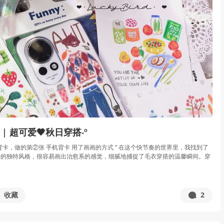
 | 超可爱🖤秋日穿搭‧º
背卡，做的第②张 手机背卡 用了画画的方式 “ 在这个快节奏的世界里，我找到了
铅的独特风格，很容易画出治愈系的感觉，细腻地捕捉了毛衣穿搭的温馨瞬间。穿
收藏
2