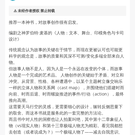
⚠️ 未经作者授权 禁止转载
推荐一本神书，对故事创作很有启发。
编剧之神罗伯特·麦基的《人物：文本、舞台、印模角色与卡司
设计》
传统观念认为故事的关键在于情节，而现在更被认可也可能更
科学的观念是，故事的质量和其深不可测/变化多端全部来自人
物。
但故事人物不是人。因为人是一个永远在改变的个体，而故事
人物是一个完成的艺术品。 人物创作的关键始于矛盾、对立和
冲突。从背景、性格、各种遭遇中，以某个主题树立像交响乐
一样的立体人物和关系网（cast map），并围绕他们搭建时而
向前、时而后退、时而螺旋推进的事件/行动（action），最终
推向高潮。
这需要天马行空的灵感，更需要细心的设计，辗转反侧思量下
的取舍。而这本书就是服务此的一套完整的方法论。
而且书中对人性的洞察也让人拍案叫绝，其中第十二章象征人
物（vs现实人物）和第十三章极端人物尤为精彩。看完我都想
去创造（或者说成为？）一个极端人物了——减去自我意识、