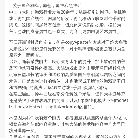
1 关于国产游戏，原创，原神和黑神话
中国（大陆）游戏行业发展20余年，从最初引进网游、单机游
戏，再到国产初代目网游的研发，再到移动互联网时代手游的
腾飞。这段时间虽然有创新，但总体来说仍以抄袭、模仿为
主，游戏的商品属性也一直大于内容（更勿用说艺术属性）。
不展开细说抄袭的定义，但是copy+paste的方式对于绝大多数
人来说都不能说是件光彩的事，对于精神洁癖者更是被认为是
原罪之一而唾弃。
另外，随着消费能力、民众教育水平的提升，加上软硬件的普
及下游戏可及性的提高。大陆游戏市场的主要矛盾已经转化为
玩家日益增长的审美和稀缺的高质量国产原创游戏内容之间的
矛盾。正是因为这样的错位，才逐渐形成了所谓的游戏婆罗门
和“鄙视链”的说法：3a/独立游戏>手游>页游/小游戏。
在某些层面，原神已经在部分化解这个矛盾。但作为手游终究
还是受限于硬件表现力的约束，以及f2p商业化模式下的monet
ization-oriented，capital-oriented的窠臼。
不是因为我们没有这个能力，看看国漫以及国内动画个人/团队
频繁在海外头部内容露脸，其实大陆的美术和内容生产力早已
跻身世界一流。
只是美术 ≠ 创意，更不等于原创的内容艺术。原创的内容艺术