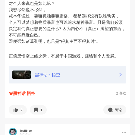
对个人来说也是如此嘛？
我想尽然也不尽然，
叔本华说过，要嘛孤独要嘛庸俗。 都是选择没有孰胜孰劣，一
个人可以梦想着物质暴富也可以追求精神暴富。只是我们必须
决定我们真正想要的是什么? 因为内心不（真正）渴望的东西，
不可能靠近自己。
即便强如诸葛孔明，也只是“得其主而不得其时”。
正值黑悟空上线之际，有感于中国游戏，赚钱和个人发展。
黑神话：悟空
🐒黑神话 悟空
2
喜欢
2
1
评论
1evilbiao
2024-08-02