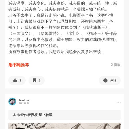
减去深度、减去变化、减去身份、减去目的，减去统一性，减
去成熟，减去良心，减去信仰就是一个极端人物了哈哈。
老爷子太牛了，真是行走的小说、电影百科全书，这旁征博
引，上到古希腊戏剧下至当代悬疑剧集，还横跨东西方（色
戒？）让我从很多不一样的角度体会到了《俄狄浦斯王》、
《三国演义》、《哈姆雷特》、《窄门》、《指环王》等作品
的经典，以及肖申克救赎、霸王别姬、权力的游戏(第八季前)、
绝命毒师等影视名作的精彩。
所有故事创作者必读，我想以后我也会反复拿出来读。
📚书籍推荐
2
喜欢
2
3
评论
1evilbiao
2024-07-29
⚠️ 未经作者授权 禁止转载