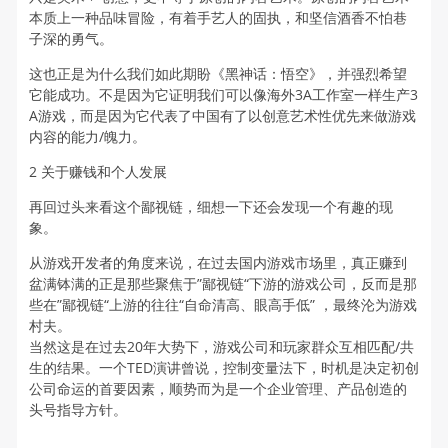
本质上一种品味冒险，有着手艺人的固执，和坚信酒香不怕巷
子深的勇气。
这也正是为什么我们如此期盼《黑神话：悟空》，并强烈希望
它能成功。不是因为它证明我们可以像海外3A工作室一样生产3
A游戏，而是因为它代表了中国有了以创意艺术性优先来做游戏
内容的能力/魄力。
2 关于赚钱和个人发展
再回过头来看这个鄙视链，细想一下还会发现一个有趣的现
象。
从游戏开发者的角度来说，在过去国内游戏市场里，真正赚到
盆满钵满的正是那些聚焦于”鄙视链“下游的游戏公司，反而是那
些在”鄙视链“上游的往往“自命清高、眼高手低” ，最终沦为游戏
村夫。
当然这是在过去20年大势下，游戏公司和玩家群众互相匹配/共
生的结果。一个TED演讲曾说，控制变量法下，时机是决定初创
公司命运的首要因素，顺势而为是一个企业管理、产品创造的
头号指导方针。