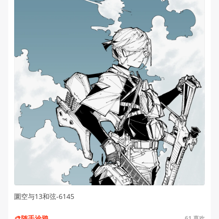
圜空与13和弦-6145
🎨随手涂鸦
61
喜欢