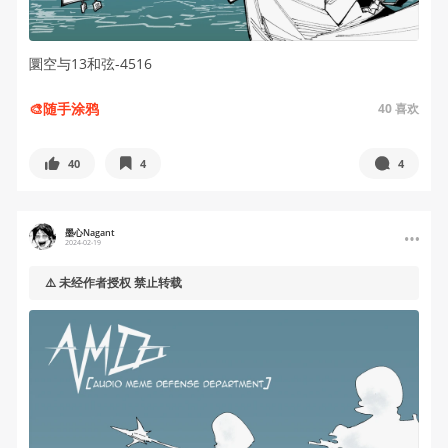
圜空与13和弦-4516
🎨随手涂鸦
40
喜欢
40
4
4
墨心Nagant
2024-02-19
⚠️ 未经作者授权 禁止转载