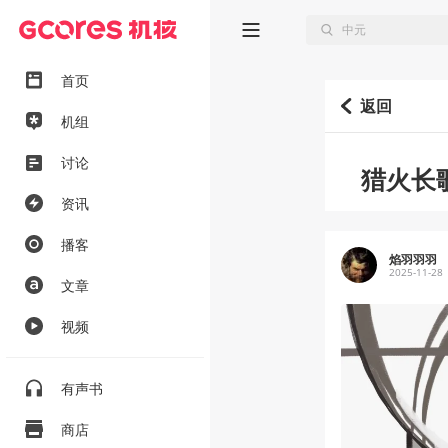
首页
返回
机组
讨论
猎火长
资讯
播客
焰羽羽羽
2025-11-28
文章
视频
有声书
商店