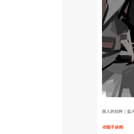
旅人的抬眸｜盗
🎨随手涂鸦