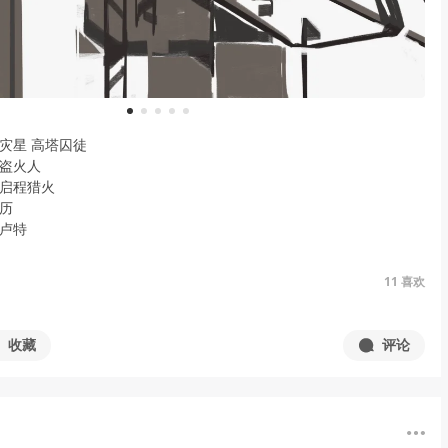
1
2
3
4
5
世灾星 高塔囚徒
 盗火人
 启程猎火
展历
柯卢特
11
喜欢
收藏
评论