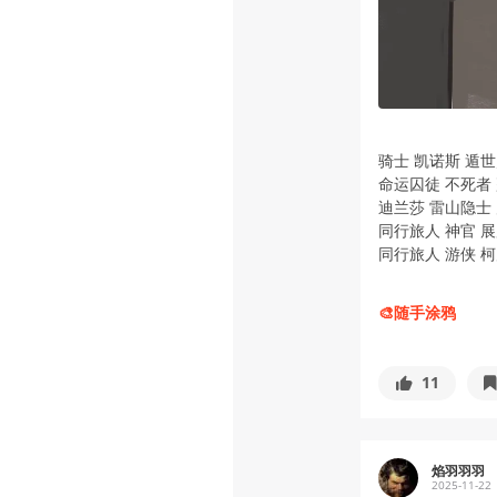
骑士 凯诺斯 遁
命运囚徒 不死者
迪兰莎 雷山隐士
同行旅人 神官 
同行旅人 游侠 
🎨随手涂鸦
11
焰羽羽羽
2025-11-22