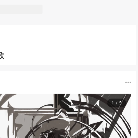
歌
1
/
5