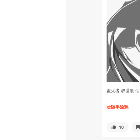
盗火者 叙世歌 
🎨随手涂鸦
10