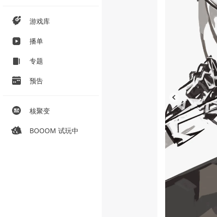
游戏库
播单
专题
预告
核聚变
BOOOM 试玩中