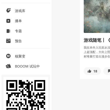
游戏库
播单
专题
游戏随笔丨
预告
我在本作入坑前从没
上超顶配，大街上熙
核聚变
材堆量打造出漫步在.
BOOOM 试玩中
18