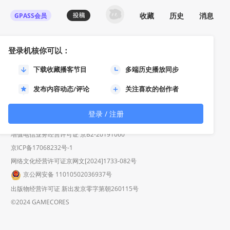
收藏
历史
消息
GPASS会员
登录机核你可以：
订阅
下载收藏播客节目
多端历史播放同步
发布内容动态/评论
关注喜欢的创作者
联系我们 / CONTACT US
投稿须知
用户协议
隐私政策
社区规定
工作招聘
登录 / 注册
营业执照
增值电信业务经营许可证 京B2-20191060
京ICP备17068232号-1
网络文化经营许可证京网文[2024]1733-082号
京公网安备 11010502036937号
出版物经营许可证 新出发京零字第朝260115号
©2024 GAMECORES