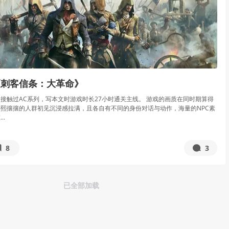
《刺客信条：大革命》
接触过AC系列，写本文时游戏时长27小时通关主线。 游戏的画质在同时期算得
熙攘攘的人群初见沉浸感拉满，且各自有不同的身份对话与动作，海量的NPC素
..
8
3
已全部加载