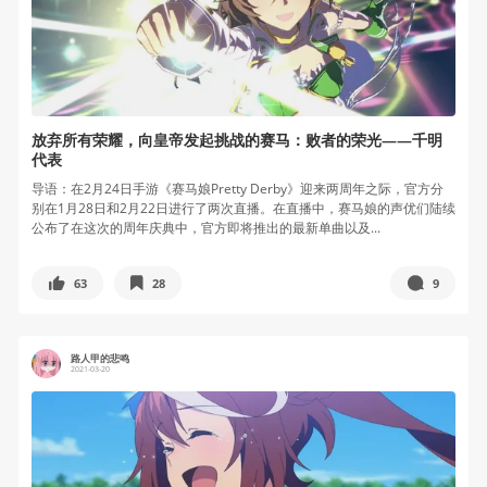
放弃所有荣耀，向皇帝发起挑战的赛马：败者的荣光——千明
代表
导语：在2月24日手游《赛马娘Pretty Derby》迎来两周年之际，官方分
别在1月28日和2月22日进行了两次直播。在直播中，赛马娘的声优们陆续
公布了在这次的周年庆典中，官方即将推出的最新单曲以及...
63
28
9
路人甲的悲鸣
2021-03-20