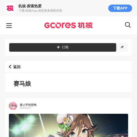
机核-探索热爱
下载APP
下载 机核App 浏览更多精彩内容
订阅
返回
赛马娘
路人甲的悲鸣
2023-02-27