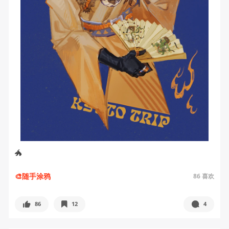
🐲
🎨随手涂鸦
86
喜欢
86
12
4