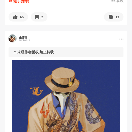
🎨随手涂鸦
66
喜欢
66
2
13
桑德雷
2024-06-13
⚠️ 未经作者授权 禁止转载