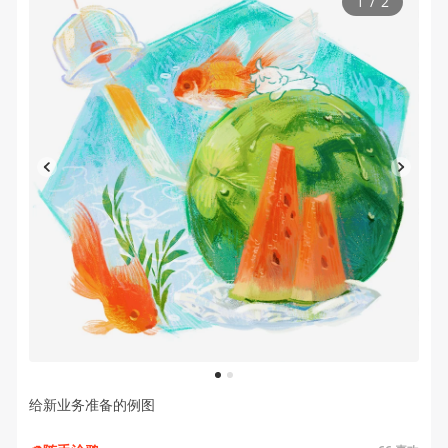
1
/
2
1
2
给新业务准备的例图