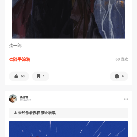
弦一郎
🎨随手涂鸦
60
喜欢
60
1
4
桑德雷
2024-02-22
⚠️ 未经作者授权 禁止转载