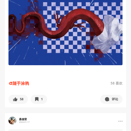
🎨随手涂鸦
58
喜欢
58
1
评论
桑德雷
2024-01-17