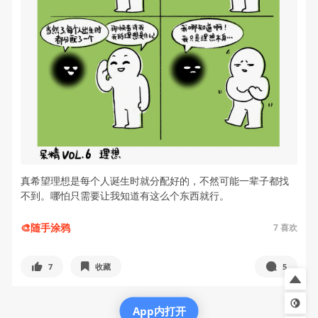
真希望理想是每个人诞生时就分配好的，不然可能一辈子都找
不到。哪怕只需要让我知道有这么个东西就行。
🎨随手涂鸦
7
喜欢
7
收藏
5
已全部加载
App内打开