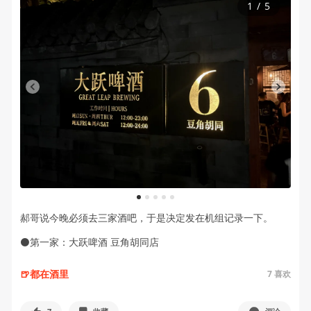
1
/
5
1
2
3
4
5
郝哥说今晚必须去三家酒吧，于是决定发在机组记录一下。
⚫️第一家：大跃啤酒 豆角胡同店
🍺都在酒里
7
喜欢