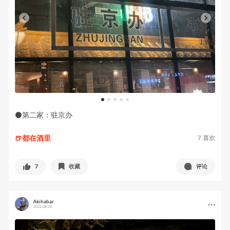
1
2
3
4
5
⚫️第二家：驻京办
🍺都在酒里
7
喜欢
7
收藏
评论
Akihabar
2022-08-20