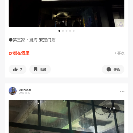
1
2
3
4
5
⚫️第三家：跳海 安定门店
🍺都在酒里
7
喜欢
7
收藏
评论
Akihabar
2022-08-20
1
/
5