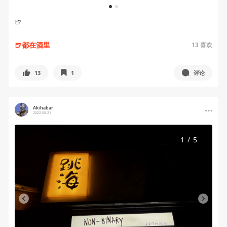
1
2
🍺
🍺都在酒里
13
喜欢
13
1
评论
Akihabar
2022-08-21
1
/
5