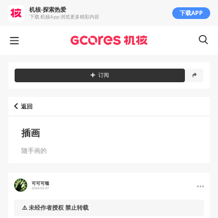
机核-探索热爱
下载APP
下载 机核App 浏览更多精彩内容
订阅
返回
插画
随手画的
可可可颂
2024-02-07
⚠️ 未经作者授权 禁止转载