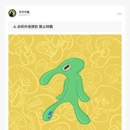
可可可颂
2022-05-17
⚠️ 未经作者授权 禁止转载