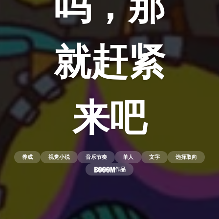
吗，那
就赶紧
来吧
养成
视觉小说
音乐节奏
单人
文字
选择取向
作品