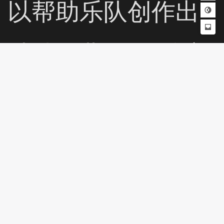
以帮助乐队创作出
独特歌曲。而“核心
灵感”会降低歌曲的
演奏难度。演奏歌
曲时需要按屏幕上
出现的提示，使用