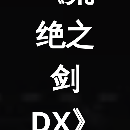
绝之
剑
DX》