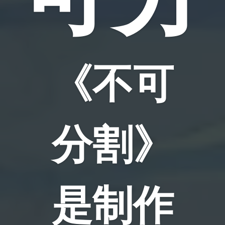
《不可
分割》
是制作