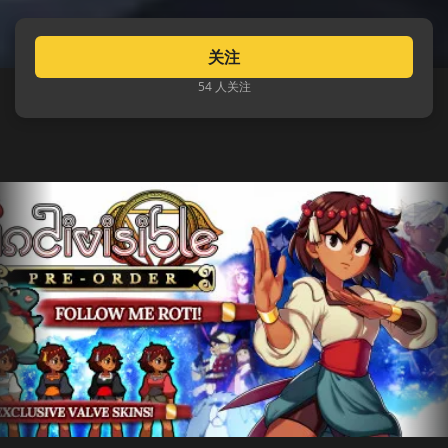
关注
54 人关注